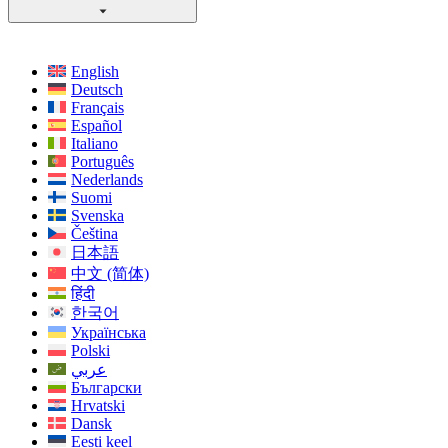
English
Deutsch
Français
Español
Italiano
Português
Nederlands
Suomi
Svenska
Čeština
日本語
中文 (简体)
हिंदी
한국어
Українська
Polski
عربي
Български
Hrvatski
Dansk
Eesti keel