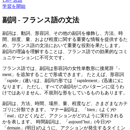
130+ 言語
学習を開始
副詞 - フランス語の文法
副詞は、動詞、形容詞、その他の副詞を修飾し、方法、時
間、頻度、量、および程度に関する重要な情報を提供するた
め、フランス語の文法において重要な役割を果たします。
副詞の理論を理解することは、フランス語での効果的なコミ
ュニケーションに不可欠です。
フランス語では、副詞は形容詞の女性単数形に接尾辞「-
ment」を追加することで形成できます。 たとえば、形容詞
「rapide」(速い)は、副詞の形では「rapidement」(迅速に)に
なります。 ただし、すべての副詞がこのパターンに従うわ
けではありません。不規則な形をしているものもあります。
副詞は、方法、時間、場所、量、程度など、さまざまなカテ
ゴリに分類できます。 マナー副詞は、「bien」(よく)や
「mal」(ひどく)など、アクションがどのように実行される
かを表します。 時間副詞は、「aujourd’hui」(今日)や
「demain」(明日)のように、アクションが発生するタイミン