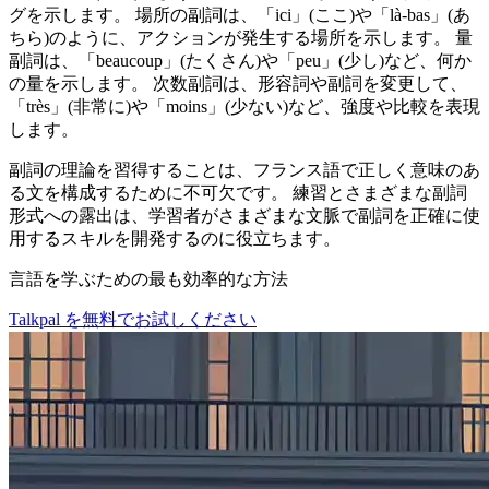
グを示します。 場所の副詞は、「ici」(ここ)や「là-bas」(あ
ちら)のように、アクションが発生する場所を示します。 量
副詞は、「beaucoup」(たくさん)や「peu」(少し)など、何か
の量を示します。 次数副詞は、形容詞や副詞を変更して、
「très」(非常に)や「moins」(少ない)など、強度や比較を表現
します。
副詞の理論を習得することは、フランス語で正しく意味のあ
る文を構成するために不可欠です。 練習とさまざまな副詞
形式への露出は、学習者がさまざまな文脈で副詞を正確に使
用するスキルを開発するのに役立ちます。
言語を学ぶための最も効率的な方法
Talkpal を無料でお試しください