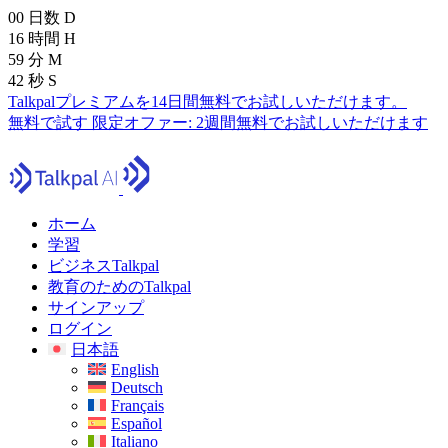
00
日数
D
16
時間
H
59
分
M
41
秒
S
Talkpalプレミアムを14日間無料でお試しいただけます。
無料で試す
限定オファー:
2週間無料でお試しいただけます
ホーム
学習
ビジネスTalkpal
教育のためのTalkpal
サインアップ
ログイン
日本語
English
Deutsch
Français
Español
Italiano