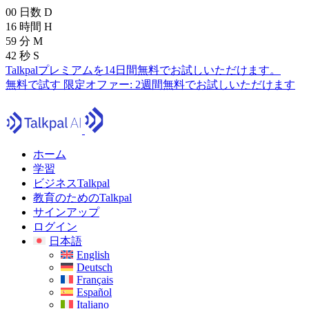
00
日数
D
16
時間
H
59
分
M
39
秒
S
Talkpalプレミアムを14日間無料でお試しいただけます。
無料で試す
限定オファー:
2週間無料でお試しいただけます
ホーム
学習
ビジネスTalkpal
教育のためのTalkpal
サインアップ
ログイン
日本語
English
Deutsch
Français
Español
Italiano