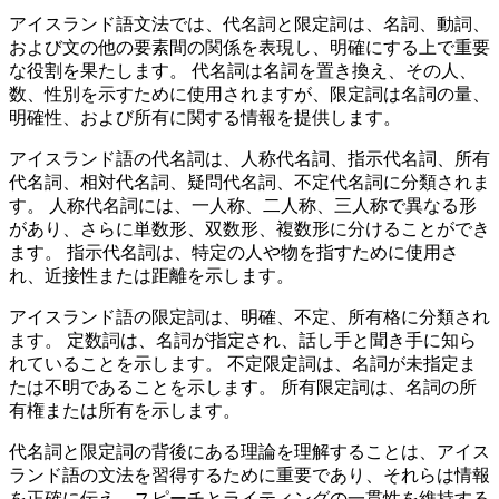
アイスランド語文法では、代名詞と限定詞は、名詞、動詞、
および文の他の要素間の関係を表現し、明確にする上で重要
な役割を果たします。 代名詞は名詞を置き換え、その人、
数、性別を示すために使用されますが、限定詞は名詞の量、
明確性、および所有に関する情報を提供します。
アイスランド語の代名詞は、人称代名詞、指示代名詞、所有
代名詞、相対代名詞、疑問代名詞、不定代名詞に分類されま
す。 人称代名詞には、一人称、二人称、三人称で異なる形
があり、さらに単数形、双数形、複数形に分けることができ
ます。 指示代名詞は、特定の人や物を指すために使用さ
れ、近接性または距離を示します。
アイスランド語の限定詞は、明確、不定、所有格に分類され
ます。 定数詞は、名詞が指定され、話し手と聞き手に知ら
れていることを示します。 不定限定詞は、名詞が未指定ま
たは不明であることを示します。 所有限定詞は、名詞の所
有権または所有を示します。
代名詞と限定詞の背後にある理論を理解することは、アイス
ランド語の文法を習得するために重要であり、それらは情報
を正確に伝え、スピーチとライティングの一貫性を維持する