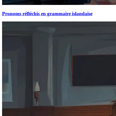
Pronoms réfléchis en grammaire islandaise