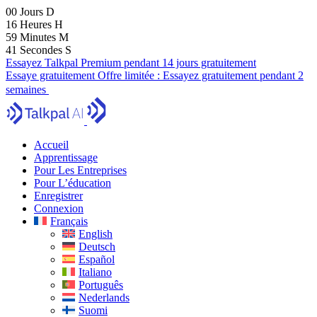
00
Jours
D
16
Heures
H
59
Minutes
M
39
Secondes
S
Essayez Talkpal Premium pendant 14 jours gratuitement
Essaye gratuitement
Offre limitée :
Essayez gratuitement pendant 2
semaines
Accueil
Apprentissage
Pour Les Entreprises
Pour L’éducation
Enregistrer
Connexion
Français
English
Deutsch
Español
Italiano
Português
Nederlands
Suomi