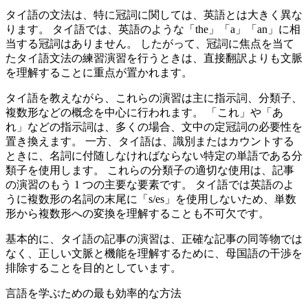
タイ語の文法は、特に冠詞に関しては、英語とは大きく異な
ります。 タイ語では、英語のような「the」「a」「an」に相
当する冠詞はありません。 したがって、冠詞に焦点を当て
たタイ語文法の練習演習を行うときは、直接翻訳よりも文脈
を理解することに重点が置かれます。
タイ語を教えながら、これらの演習は主に指示詞、分類子、
複数形などの概念を中心に行われます。 「これ」や「あ
れ」などの指示詞は、多くの場合、文中の定冠詞の必要性を
置き換えます。 一方、タイ語は、識別またはカウントする
ときに、名詞に付随しなければならない特定の単語である分
類子を使用します。 これらの分類子の適切な使用は、記事
の演習のもう 1 つの主要な要素です。 タイ語では英語のよ
うに複数形の名詞の末尾に「s/es」を使用しないため、単数
形から複数形への変換を理解することも不可欠です。
基本的に、タイ語の記事の演習は、正確な記事の同等物では
なく、正しい文脈と機能を理解するために、母国語の干渉を
排除することを目的としています。
言語を学ぶための最も効率的な方法