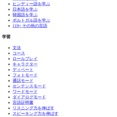
ヒンディー語を学ぶ
日本語を学ぶ
韓国語を学ぶ
ポルトガル語を学ぶ
119+ その他の言語
学習
文法
コース
ロールプレイ
キャラクター
ディベート
フォトモード
通話モード
センテンスモード
ワードモード
ダイアログモード
言語証明書
リスニング力を伸ばす
スピーキング力を伸ばす