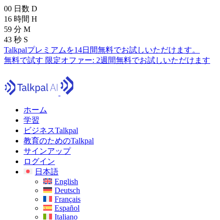
00
日数
D
16
時間
H
59
分
M
41
秒
S
Talkpalプレミアムを14日間無料でお試しいただけます。
無料で試す
限定オファー:
2週間無料でお試しいただけます
ホーム
学習
ビジネスTalkpal
教育のためのTalkpal
サインアップ
ログイン
日本語
English
Deutsch
Français
Español
Italiano