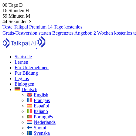
00
Tage
D
16
Stunden
H
59
Minuten
M
43
Sekunden
S
Teste Talkpal Premium 14 Tage kostenlos
Gratis-Testversion starten
Begrenztes Angebot:
2 Wochen kostenlos t
Startseite
Lernen
Für Unternehmen
Für Bildung
Leg los
Einloggen
Deutsch
English
Français
Español
Italiano
Português
Nederlands
Suomi
Svenska