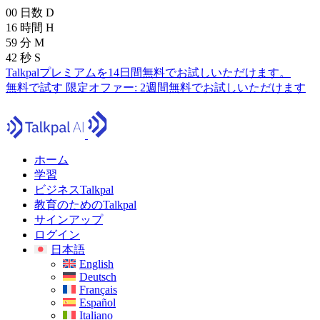
00
日数
D
16
時間
H
59
分
M
41
秒
S
Talkpalプレミアムを14日間無料でお試しいただけます。
無料で試す
限定オファー:
2週間無料でお試しいただけます
ホーム
学習
ビジネスTalkpal
教育のためのTalkpal
サインアップ
ログイン
日本語
English
Deutsch
Français
Español
Italiano