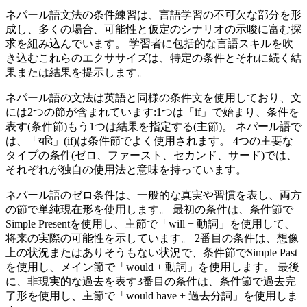
ネパール語文法の条件練習は、言語学習の不可欠な部分を形
成し、多くの場合、可能性と仮定のシナリオの示唆に富む探
求を組み込んでいます。 学習者に包括的な言語スキルを吹
き込むこれらのエクササイズは、特定の条件とそれに続く結
果または結果を提示します。
ネパール語の文法は英語と同様の条件文を使用しており、文
には2つの節が含まれています:1つは「if」で始まり、条件を
表す(条件節)もう1つは結果を指定する(主節)。 ネパール語で
は、「यदि」(if)は条件節でよく使用されます。 4つの主要な
タイプの条件(ゼロ、ファースト、セカンド、サード)では、
それぞれが独自の使用法と意味を持っています。
ネパール語のゼロ条件は、一般的な真実や習慣を表し、両方
の節で単純現在形を使用します。 最初の条件は、条件節で
Simple Presentを使用し、主節で「will + 動詞」を使用して、
将来の実際の可能性を示しています。 2番目の条件は、想像
上の状況またはありそうもない状況で、条件節でSimple Past
を使用し、メイン節で「would + 動詞」を使用します。 最後
に、非現実的な過去を表す3番目の条件は、条件節で過去完
了形を使用し、主節で「would have + 過去分詞」を使用しま