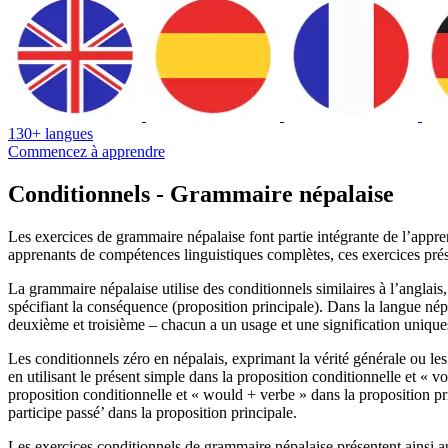
130+ langues
Commencez à apprendre
Conditionnels - Grammaire népalaise
Les exercices de grammaire népalaise font partie intégrante de l’appre
apprenants de compétences linguistiques complètes, ces exercices prés
La grammaire népalaise utilise des conditionnels similaires à l’anglais
spécifiant la conséquence (proposition principale). Dans la langue népa
deuxième et troisième – chacun a un usage et une signification unique
Les conditionnels zéro en népalais, exprimant la vérité générale ou les 
en utilisant le présent simple dans la proposition conditionnelle et « 
proposition conditionnelle et « would + verbe » dans la proposition pri
participe passé’ dans la proposition principale.
Les exercices conditionnels de grammaire népalaise présentent ainsi aux