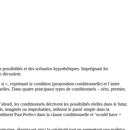
 possibilités et des scénarios hypothétiques. Imprégnant les
n découlent.
i », exprimant la condition (proposition conditionnelle) et l’autre
nnelles. Dans quatre principaux types de conditionnels – zéro, premier,
bord, les conditionnels décrivent les possibilités réelles dans le futur,
ls, imaginés ou improbables, utilisent le passé simple dans la
utilisent Past Perfect dans la clause conditionnelle et ‘would have +
aires, élargissant ainsi la créativité tout en permettant une maîtrise