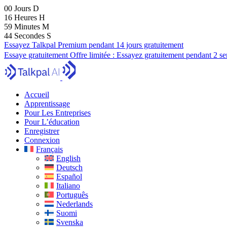
00
Jours
D
16
Heures
H
59
Minutes
M
43
Secondes
S
Essayez Talkpal Premium pendant 14 jours gratuitement
Essaye gratuitement
Offre limitée :
Essayez gratuitement pendant 2 s
Accueil
Apprentissage
Pour Les Entreprises
Pour L’éducation
Enregistrer
Connexion
Français
English
Deutsch
Español
Italiano
Português
Nederlands
Suomi
Svenska