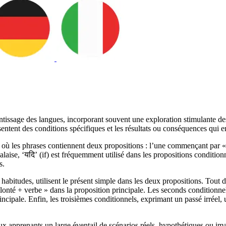
ntissage des langues, incorporant souvent une exploration stimulante des
entent des conditions spécifiques et les résultats ou conséquences qui e
, où les phrases contiennent deux propositions : l’une commençant par « s
laise, ‘यदि’ (if) est fréquemment utilisé dans les propositions conditio
s.
habitudes, utilisent le présent simple dans les deux propositions. Tout d’a
volonté + verbe » dans la proposition principale. Les seconds conditionne
ncipale. Enfin, les troisièmes conditionnels, exprimant un passé irréel, 
 apprenants un large éventail de scénarios réels, hypothétiques ou imagin