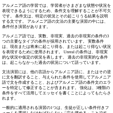
アルメニア語の学習では、学習者がさまざまな状態や状況を
表現できるようにするため、条件文を理解することが不可欠
です。 条件文は、特定の状況とその起こりうる結果を説明
する文です。 アルメニア語の文法の主要な演習の中には、
条件付き演習があります。
アルメニア語では、実数、非現実、過去の非現実の条件の3
つの主要なタイプの条件が採用されています。 実数条件
は、現在または将来に起こり得る、または起こり得ない状況
を表現するために使用されます。 Unreal の条件は、非現実
的な状況や仮定の状況を表します。 過去の非現実的な条件
は、起こらなかった過去の状況について語っています。
文法演習には、他の言語からアルメニア語に、またはその逆
に文を翻訳すること、与えられた条件を使用してアルメニア
語で文を作成すること、およびアルメニア語の条件文のエラ
ーを特定して修正することが含まれます。 強化は、3種類の
条件をすべて活用してエッセイを書くことによってもたらさ
れます。
一般的に適用される演習の1つは、生徒が正しい条件付きフ
ォームを選択しなければならない「穴を埋める」ことです。