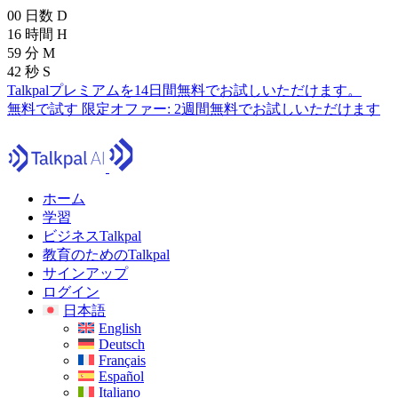
00
日数
D
16
時間
H
59
分
M
40
秒
S
Talkpalプレミアムを14日間無料でお試しいただけます。
無料で試す
限定オファー:
2週間無料でお試しいただけます
ホーム
学習
ビジネスTalkpal
教育のためのTalkpal
サインアップ
ログイン
日本語
English
Deutsch
Français
Español
Italiano