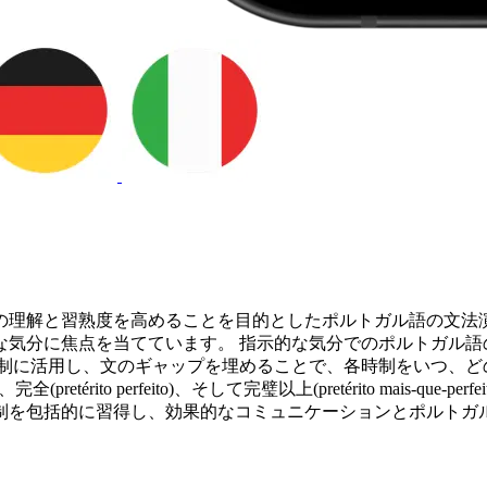
の理解と習熟度を高めることを目的としたポルトガル語の文法演
を当てています。 指示的な気分でのポルトガル語の動詞の時制には、現在(
時制に活用し、文のギャップを埋めることで、各時制をいつ、ど
、完全(pretérito perfeito)、そして完璧以上(pretérito ma
制を包括的に習得し、効果的なコミュニケーションとポルトガ