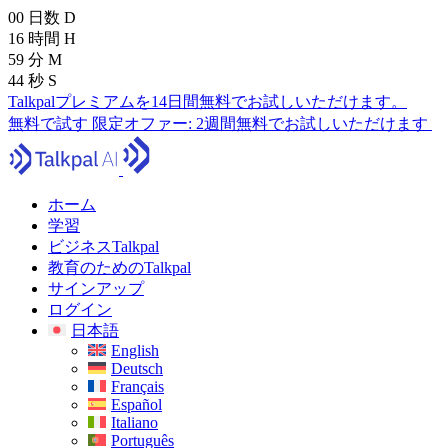
00
日数
D
16
時間
H
59
分
M
42
秒
S
Talkpalプレミアムを14日間無料でお試しいただけます。
無料で試す
限定オファー:
2週間無料でお試しいただけます
ホーム
学習
ビジネスTalkpal
教育のためのTalkpal
サインアップ
ログイン
日本語
English
Deutsch
Français
Español
Italiano
Português