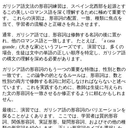
ガリシア語文法の形容詞練習は、スペイン北西部を起源とす
るこの美しいロマンス語を深く理解するために極めて重要で
す。 これらの演習は、形容詞の配置、一致、種類に焦点を
当て、学習者の流暢さと正確さを向上させます。
通常、ガリシア語では、形容詞は修飾する名詞の後に置か
れ、他のロマンス語と一致します。 たとえば、「a casa
grande」(大きな家)というフレーズです。 演習では、多くの
場合、生徒は文中の単語の正しい順序を特定し、ガリシア語
の構文の理解を深める必要があります。
ガリシア語の形容詞のもう一つの重要な特徴は、性別と数の
一致です。 この論争の的となるルールは、形容詞は、数と
性別の両方で修飾する名詞に対応しなければならないと述べ
ています。 これを実践するために、教師は生徒に与えられ
た文の形容詞を一致させるか修正するように頼むかもしれま
せん。
最後に、演習では、ガリシア語の形容詞のバリエーションを
探ることがよくあります。 ここでは、学習者は質的形容
詞、関係形容詞、実証形形、疑問形容詞、およびその他の種
類の形容詞を紹介します。 正しい形容詞タイプを選択した