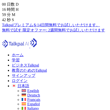
00
日数
D
16
時間
H
59
分
M
40
秒
S
Talkpalプレミアムを14日間無料でお試しいただけます。
無料で試す
限定オファー:
2週間無料でお試しいただけます
ホーム
学習
ビジネスTalkpal
教育のためのTalkpal
サインアップ
ログイン
日本語
English
Deutsch
Français
Español
Italiano