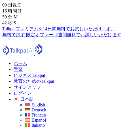
00
日数
D
16
時間
H
59
分
M
41
秒
S
Talkpalプレミアムを14日間無料でお試しいただけます。
無料で試す
限定オファー:
2週間無料でお試しいただけます
ホーム
学習
ビジネスTalkpal
教育のためのTalkpal
サインアップ
ログイン
日本語
English
Deutsch
Français
Español
Italiano