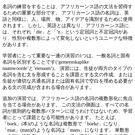
名詞の練習をすることは、アフリカーンス語の文法を習得す
るための重要な部分です。 アフリカーンス語の名詞は、英
語と同様に、人、場所、物、アイデアを識別するために使用
されます。 しかし、英語とは異なり、アフリカーンス語に
は、それぞれ「die」と「’n」という定冠詞と不定冠詞があ
り、性別や複数形によって変化しないというユニークな特徴
があります。
学習者にとって重要な一連の演習の1つは、一般名詞と固有
名詞を区別することです(‘gemeenskaplike
naamwoorde’と’eienaam’)。 演習には、生徒が両方のタイプの
名詞を含む文を形成することを課題とする文の作成、または
生徒が適切な共通名詞または固有名詞で空白を埋める必要が
ある文の完成が含まれる場合があります。
追加の演習では、アフリカーンス語の名詞の複数形化に焦点
を当てる場合があります。 この文法の側面は、すべての名
詞が規則的な複数形パターンに従うわけではないため、学習
者にとって課題となる可能性があります。 たとえば、
「boek」(本)のような名詞は複数形で「boeke」になり、
「man」(man)のような名詞は「mans」になります。 単数形