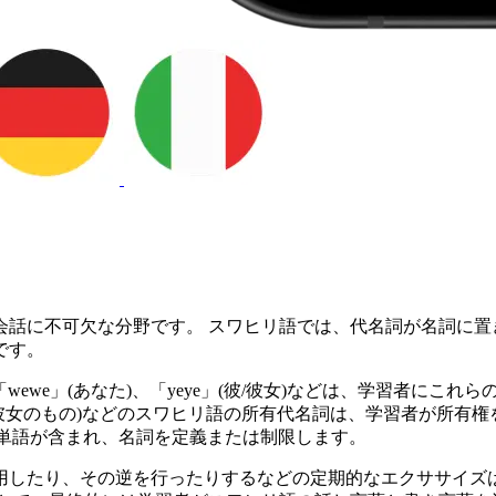
話に不可欠な分野です。 スワヒリ語では、代名詞が名詞に置
です。
「wewe」(あなた)、「yeye」(彼/彼女)などは、学習者に
ake」(彼/彼女のもの)などのスワヒリ語の所有代名詞は、学習者が
ry)などの単語が含まれ、名詞を定義または制限します。
用したり、その逆を行ったりするなどの定期的なエクササイズ