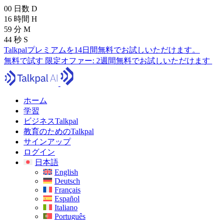
00
日数
D
16
時間
H
59
分
M
42
秒
S
Talkpalプレミアムを14日間無料でお試しいただけます。
無料で試す
限定オファー:
2週間無料でお試しいただけます
ホーム
学習
ビジネスTalkpal
教育のためのTalkpal
サインアップ
ログイン
日本語
English
Deutsch
Français
Español
Italiano
Português