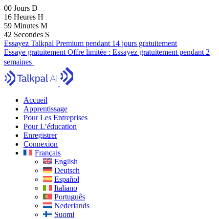
00
Jours
D
16
Heures
H
59
Minutes
M
40
Secondes
S
Essayez Talkpal Premium pendant 14 jours gratuitement
Essaye gratuitement
Offre limitée :
Essayez gratuitement pendant 2
semaines
Accueil
Apprentissage
Pour Les Entreprises
Pour L’éducation
Enregistrer
Connexion
Français
English
Deutsch
Español
Italiano
Português
Nederlands
Suomi