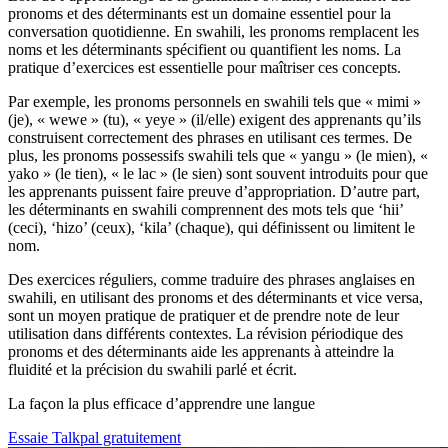
pronoms et des déterminants est un domaine essentiel pour la
conversation quotidienne. En swahili, les pronoms remplacent les
noms et les déterminants spécifient ou quantifient les noms. La
pratique d’exercices est essentielle pour maîtriser ces concepts.
Par exemple, les pronoms personnels en swahili tels que « mimi »
(je), « wewe » (tu), « yeye » (il/elle) exigent des apprenants qu’ils
construisent correctement des phrases en utilisant ces termes. De
plus, les pronoms possessifs swahili tels que « yangu » (le mien), «
yako » (le tien), « le lac » (le sien) sont souvent introduits pour que
les apprenants puissent faire preuve d’appropriation. D’autre part,
les déterminants en swahili comprennent des mots tels que ‘hii’
(ceci), ‘hizo’ (ceux), ‘kila’ (chaque), qui définissent ou limitent le
nom.
Des exercices réguliers, comme traduire des phrases anglaises en
swahili, en utilisant des pronoms et des déterminants et vice versa,
sont un moyen pratique de pratiquer et de prendre note de leur
utilisation dans différents contextes. La révision périodique des
pronoms et des déterminants aide les apprenants à atteindre la
fluidité et la précision du swahili parlé et écrit.
La façon la plus efficace d’apprendre une langue
Essaie Talkpal gratuitement