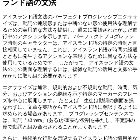
ランド語の文法
アイスランド語文法のパーフェクトプログレッシブエクササ
イズは、動詞の連続形または中断のない形の使用法を理解す
るための実用的な方法を提供し、過去に開始されたがまだ進
行中のアクションを示します。 パーフェクトプログレッシ
ブ時制のキャラクターは、アイスランド語の特定の時制と直
接相関していません。これは、アイスランド語が時間の経過
とともに発生するアクションを表現するために異なる方法を
使用しているためです。 したがって、アイスランド語の文
法のこの側面を理解するには、複雑な動詞の活用と文脈の手
がかりに取り組む必要があります。
エクササイズは通常、規則的および不規則な動詞、時間、気
分、およびアクションの継続を示す特定のマーカーのフレー
ズを中心に展開します。 たとえば、生徒は動詞の側面を損
なわずに、文章を英語からアイスランド語に翻訳するように
求められる場合があります。 プログレッシブセンテンスで
は、動詞「að vera」(ある)が重要な役割を果たし、不定詞の
形で動詞と組み合わされることがよくあります。
さらに、持続的な行動を示唆するアイスランド語の慣用的な