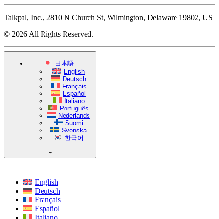
Talkpal, Inc., 2810 N Church St, Wilmington, Delaware 19802, US
© 2026 All Rights Reserved.
日本語
English
Deutsch
Français
Español
Italiano
Português
Nederlands
Suomi
Svenska
한국어
English
Deutsch
Français
Español
Italiano