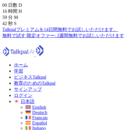
00
日数
D
16
時間
H
59
分
M
41
秒
S
Talkpalプレミアムを14日間無料でお試しいただけます。
無料で試す
限定オファー:
2週間無料でお試しいただけます
ホーム
学習
ビジネスTalkpal
教育のためのTalkpal
サインアップ
ログイン
日本語
English
Deutsch
Français
Español
Italiano