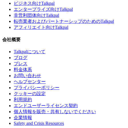
ビジネス向けTalkpal
エンタープライズ向けTalkpal
非営利団体向けTalkpal
転売業者およびパートナーシップのためのTalkpal
アフィリエイト向けTalkpal
会社概要
Talkpalについて
ブログ
プレス
料金体系
お問い合わせ
ヘルプセンター
プライバシーポリシー
クッキーの設定
利用規約
エンドユーザーライセンス契約
個人情報を販売・共有しないでください
企業情報
Safety and Crisis Resources