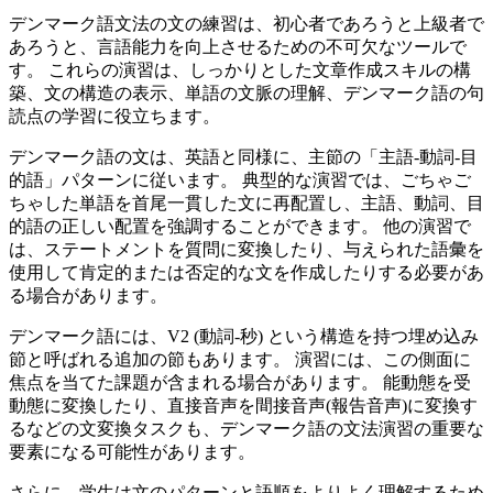
デンマーク語文法の文の練習は、初心者であろうと上級者で
あろうと、言語能力を向上させるための不可欠なツールで
す。 これらの演習は、しっかりとした文章作成スキルの構
築、文の構造の表示、単語の文脈の理解、デンマーク語の句
読点の学習に役立ちます。
デンマーク語の文は、英語と同様に、主節の「主語-動詞-目
的語」パターンに従います。 典型的な演習では、ごちゃご
ちゃした単語を首尾一貫した文に再配置し、主語、動詞、目
的語の正しい配置を強調することができます。 他の演習で
は、ステートメントを質問に変換したり、与えられた語彙を
使用して肯定的または否定的な文を作成したりする必要があ
る場合があります。
デンマーク語には、V2 (動詞-秒) という構造を持つ埋め込み
節と呼ばれる追加の節もあります。 演習には、この側面に
焦点を当てた課題が含まれる場合があります。 能動態を受
動態に変換したり、直接音声を間接音声(報告音声)に変換す
るなどの文変換タスクも、デンマーク語の文法演習の重要な
要素になる可能性があります。
さらに、学生は文のパターンと語順をよりよく理解するため