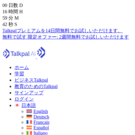
00
日数
D
16
時間
H
59
分
M
40
秒
S
Talkpalプレミアムを14日間無料でお試しいただけます。
無料で試す
限定オファー:
2週間無料でお試しいただけます
ホーム
学習
ビジネスTalkpal
教育のためのTalkpal
サインアップ
ログイン
日本語
English
Deutsch
Français
Español
Italiano