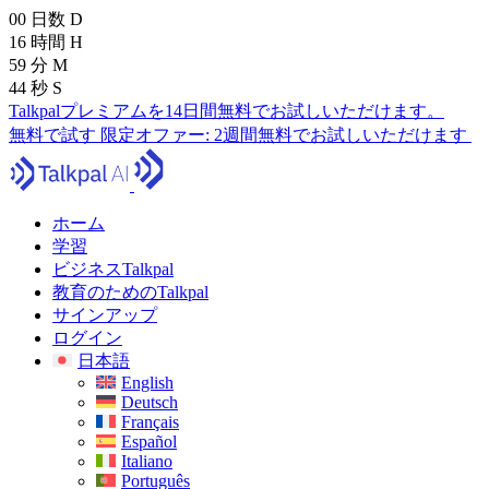
00
日数
D
16
時間
H
59
分
M
43
秒
S
Talkpalプレミアムを14日間無料でお試しいただけます。
無料で試す
限定オファー:
2週間無料でお試しいただけます
ホーム
学習
ビジネスTalkpal
教育のためのTalkpal
サインアップ
ログイン
日本語
English
Deutsch
Français
Español
Italiano
Português