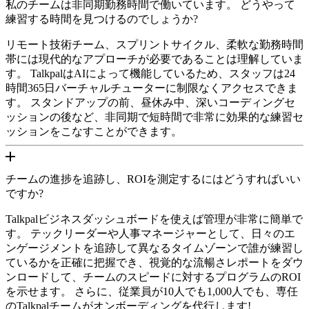
私のチームは非同期勤務時間で働いています。 どうやって
練習する時間を見つけるのでしょうか?
リモート技術チーム、スプリントサイクル、柔軟な勤務時間
帯には現代的なアプローチが必要であることは理解していま
す。 TalkpalはAIによって機能しているため、スタッフは24
時間365日バーチャルチューターに制限なくアクセスできま
す。 スタンドアップの前、昼休み中、深いコーディングセ
ッションの後など、非同期で短時間で非常に効果的な練習セ
ッションをこなすことができます。
チームの進捗を追跡し、ROIを測定するにはどうすればいい
ですか?
Talkpalビジネスダッシュボードを使えば管理が非常に簡単で
す。 テックリーダーや人事マネージャーとして、日々のエ
ンゲージメントを追跡して異なるタイムゾーンで誰が練習し
ているかを正確に把握でき、視覚的な流暢さレポートをダウ
ンロードして、チームのスピードに対するプログラムのROI
を示せます。 さらに、従業員が10人でも1,000人でも、専任
のTalkpalチームがオンボーディングを代行します!