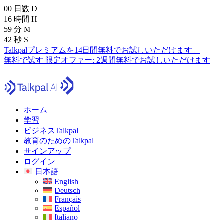
00
日数
D
16
時間
H
59
分
M
41
秒
S
Talkpalプレミアムを14日間無料でお試しいただけます。
無料で試す
限定オファー:
2週間無料でお試しいただけます
ホーム
学習
ビジネスTalkpal
教育のためのTalkpal
サインアップ
ログイン
日本語
English
Deutsch
Français
Español
Italiano