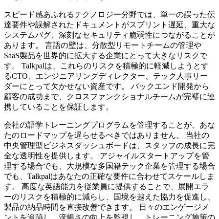
スピード感あふれるテクノロジー分野では、単一の誤った伝
達要件や誤解されたドキュメントがスプリント遅延、重大な
システムバグ、深刻なセキュリティ脆弱性につながることが
あります。 言語の壁は、分散型リモートチームの管理や
SaaS製品を世界的に拡大する企業にとって大きなリスクで
す。 Talkpalは、これらのリスクを積極的に軽減しようとす
るCTO、エンジニアリングディレクター、テック人事リー
ダーにとって欠かせない資産です。 バックエンド開発から
顧客の成功まで、クロスファンクショナルチームが完璧に連
携していることを保証します。
会社の語学トレーニングプログラムを管理することが、あな
たのロードマップを遅らせるべきではありません。 当社の
中央管理型ビジネスダッシュボードは、スタッフの成長に完
全な透明性を提供します。 アジャイルスタートアップを管
理する場合でも、大規模な多国籍テック企業を管理する場合
でも、Talkpalはあなたの正確な要件に合わせてスケールしま
す。 高度な英語能力を従業員に提供することで、展開エラ
ーのリスクを積極的に減らし、国境を越えた協力を促進し、
製品の納品時間を直接改善できます。 日々のエンゲージメ
ントを追跡し、流暢さの向上を監視し、トレーニング施策の