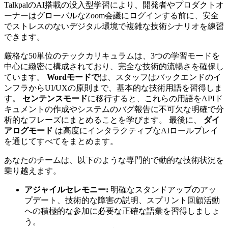
TalkpalのAI搭載の没入型学習により、開発者やプロダクトオ
ーナーはグローバルなZoom会議にログインする前に、安全
でストレスのないデジタル環境で複雑な技術シナリオを練習
できます。
厳格な50単位のテックカリキュラムは、3つの学習モードを
中心に緻密に構成されており、完全な技術的流暢さを確保し
ています。
Wordモードで
は、スタッフはバックエンドのイ
ンフラからUI/UXの原則まで、基本的な技術用語を習得しま
す。
センテンスモード
に移行すると、これらの用語をAPIド
キュメントの作成やシステムのバグ報告に不可欠な明確で分
析的なフレーズにまとめることを学びます。 最後に、
ダイ
アログモード
は高度にインタラクティブなAIロールプレイ
を通じてすべてをまとめます。
あなたのチームは、以下のような専門的で動的な技術状況を
乗り越えます。
アジャイルセレモニー:
明確なスタンドアップのアッ
プデート、技術的な障害の説明、スプリント回顧活動
への積極的な参加に必要な正確な語彙を習得しましょ
う。