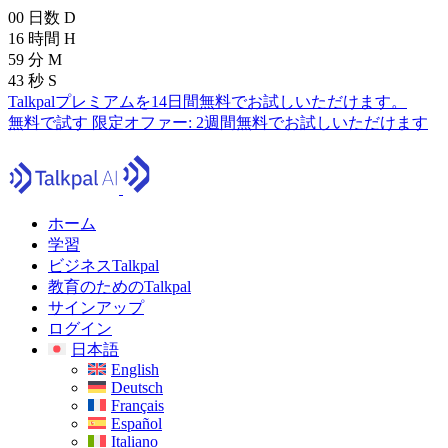
00
日数
D
16
時間
H
59
分
M
41
秒
S
Talkpalプレミアムを14日間無料でお試しいただけます。
無料で試す
限定オファー:
2週間無料でお試しいただけます
ホーム
学習
ビジネスTalkpal
教育のためのTalkpal
サインアップ
ログイン
日本語
English
Deutsch
Français
Español
Italiano