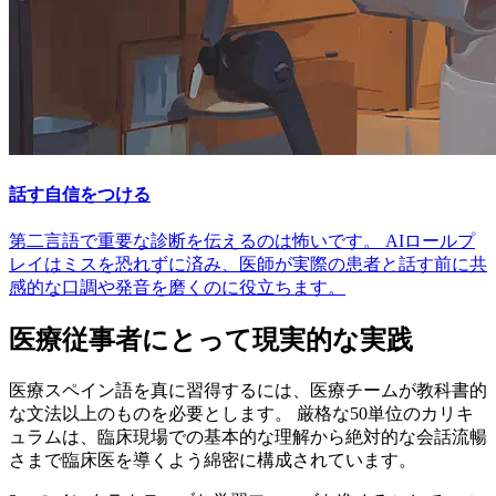
話す自信をつける
第二言語で重要な診断を伝えるのは怖いです。 AIロールプ
レイはミスを恐れずに済み、医師が実際の患者と話す前に共
感的な口調や発音を磨くのに役立ちます。
医療従事者にとって現実的な実践
医療スペイン語を真に習得するには、医療チームが教科書的
な文法以上のものを必要とします。 厳格な50単位のカリキ
ュラムは、臨床現場での基本的な理解から絶対的な会話流暢
さまで臨床医を導くよう綿密に構成されています。