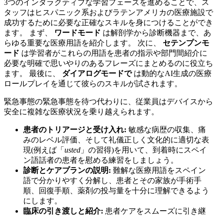
3つのインタラクティブな学習フェーズを進めることで、ス
タッフはヒスパニック系およびラテンアメリカの医療施設で
成功するために必要な正確なスキルを身につけることができ
ます。 まず、
ワードモード
は解剖学から診断機器まで、あ
らゆる重要な医療用語を紹介します。 次に、
セテンプンモ
ード
は学習者がこれらの用語を患者の指示や部門間紹介に
必要な明確で思いやりのあるフレーズにまとめるのに役立ち
ます。 最後に、
ダイアログモードで
は動的なAI生成の医療
ロールプレイを通じて彼らのスキルが試されます。
緊急事態の緊急事態を待つ代わりに、従業員はデバイスから
安全に複雑な医療状況を乗り越えられます。
患者のトリアージと受け入れ:
敏感な病歴の収集、痛
みのレベル評価、そして礼儀正しく文化的に適切な表
現(例えば「
usted
」の習得)を用いて、到着時にスペイ
ン語話者の患者を慰める練習をしましょう。
診断とケアプランの説明:
難解な医療用語をスペイン
語で分かりやすく分解し、患者とその家族が手術手
順、回復手順、薬剤の投与量を十分に理解できるよう
にします。
臨床の引き渡しと紹介:
患者ケアをスムーズに引き継