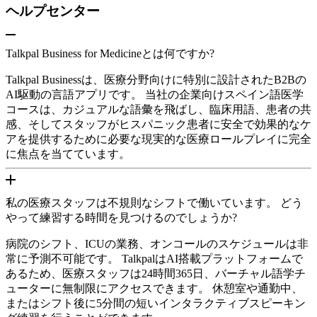
ヘルプセンター
Talkpal Business for Medicineとは何ですか?
Talkpal Businessは、医療分野向けに特別に設計されたB2Bの
AI駆動の言語アプリです。 当社の企業向けスペイン語医学
コースは、カジュアルな語彙を飛ばし、臨床用語、患者の共
感、そしてスタッフがヒスパニック患者に安全で効果的なケ
アを提供するために必要な現実的な医療ロールプレイに完全
に焦点を当てています。
私の医療スタッフは不規則なシフトで働いています。 どう
やって練習する時間を見つけるのでしょうか?
病院のシフト、ICUの業務、オンコールのスケジュールは非
常に予測不可能です。 TalkpalはAI搭載プラットフォームで
あるため、医療スタッフは24時間365日、バーチャル語学チ
ューターに無制限にアクセスできます。 休憩室や通勤中、
またはシフト後に5分間の短いインタラクティブスピーキン