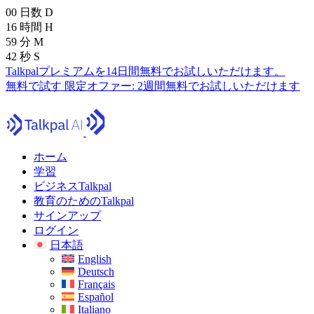
00
日数
D
16
時間
H
59
分
M
41
秒
S
Talkpalプレミアムを14日間無料でお試しいただけます。
無料で試す
限定オファー:
2週間無料でお試しいただけます
ホーム
学習
ビジネスTalkpal
教育のためのTalkpal
サインアップ
ログイン
日本語
English
Deutsch
Français
Español
Italiano