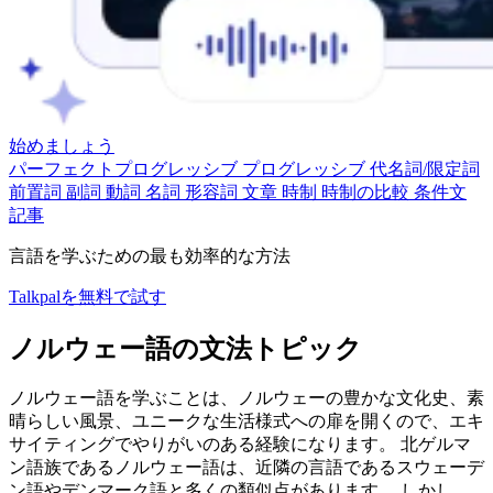
始めましょう
パーフェクトプログレッシブ
プログレッシブ
代名詞/限定詞
前置詞
副詞
動詞
名詞
形容詞
文章
時制
時制の比較
条件文
記事
言語を学ぶための最も効率的な方法
Talkpalを無料で試す
ノルウェー語の文法トピック
ノルウェー語を学ぶことは、ノルウェーの豊かな文化史、素
晴らしい風景、ユニークな生活様式への扉を開くので、エキ
サイティングでやりがいのある経験になります。 北ゲルマ
ン語族であるノルウェー語は、近隣の言語であるスウェーデ
ン語やデンマーク語と多くの類似点があります。 しかし、