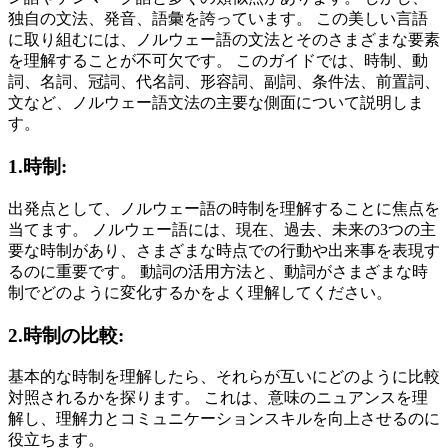
独自の文法、発音、語彙を誇っています。 この美しい言語
に取り組むには、ノルウェー語の文法とそのさまざまな要素
を理解することが不可欠です。 このガイドでは、時制、動
詞、名詞、冠詞、代名詞、形容詞、副詞、条件法、前置詞、
文など、ノルウェー語文法の主要な側面について説明しま
す。
1.時制:
出発点として、ノルウェー語の時制を理解することに焦点を
当てます。 ノルウェー語には、現在、過去、未来の3つの主
要な時制があり、さまざまな時点での行動や出来事を表現す
るのに重要です。 動詞の活用方法と、動詞がさまざまな時
制でどのように変化するかをよく理解してください。
2.時制の比較:
基本的な時制を理解したら、それらが互いにどのように比較
対照されるかを探ります。 これは、意味のニュアンスを理
解し、理解力とコミュニケーションスキルを向上させるのに
役立ちます。