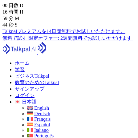
00
日数
D
16
時間
H
59
分
M
43
秒
S
Talkpalプレミアムを14日間無料でお試しいただけます。
無料で試す
限定オファー:
2週間無料でお試しいただけます
ホーム
学習
ビジネスTalkpal
教育のためのTalkpal
サインアップ
ログイン
日本語
English
Deutsch
Français
Español
Italiano
Português