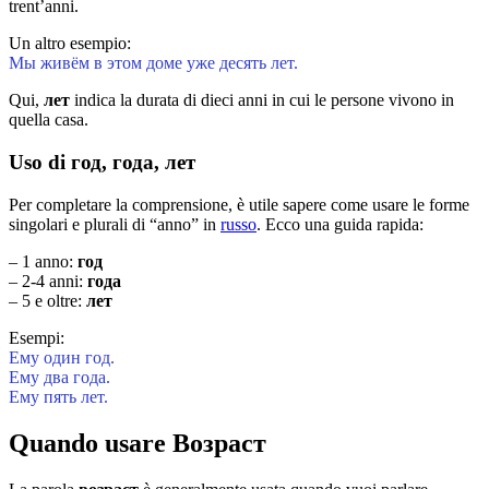
trent’anni.
Un altro esempio:
Мы живём в этом доме уже десять лет.
Qui,
лет
indica la durata di dieci anni in cui le persone vivono in
quella casa.
Uso di год, года, лет
Per completare la comprensione, è utile sapere come usare le forme
singolari e plurali di “anno” in
russo
. Ecco una guida rapida:
– 1 anno:
год
– 2-4 anni:
года
– 5 e oltre:
лет
Esempi:
Ему один год.
Ему два года.
Ему пять лет.
Quando usare Возраст