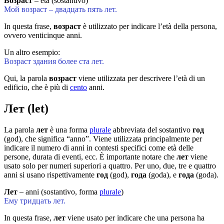
Возраст
– età (sostantivo)
Мой возраст – двадцать пять лет.
In questa frase,
возраст
è utilizzato per indicare l’età della persona,
ovvero venticinque anni.
Un altro esempio:
Возраст здания более ста лет.
Qui, la parola
возраст
viene utilizzata per descrivere l’età di un
edificio, che è più di
cento
anni.
Лет (let)
La parola
лет
è una forma
plurale
abbreviata del sostantivo
год
(god), che significa “anno”. Viene utilizzata principalmente per
indicare il numero di anni in contesti specifici come età delle
persone, durata di eventi, ecc. È importante notare che
лет
viene
usato solo per numeri superiori a quattro. Per uno, due, tre e quattro
anni si usano rispettivamente
год
(god),
года
(goda), e
года
(goda).
Лет
– anni (sostantivo, forma
plurale
)
Ему тридцать лет.
In questa frase,
лет
viene usato per indicare che una persona ha