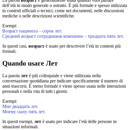
La parola
возраст
è generalmente usata quando vuoi parlare
dell’età in modo generale o astratto. È più formale e spesso utilizzata
in contesti ufficiali o tecnici, come nei documenti, nelle discussioni
mediche o nelle descrizioni scientifiche.
Esempi:
Возраст пациента – сорок лет.
Средний возраст сотрудников компании – тридцать пять лет.
In questi casi,
возраст
è usato per descrivere l’età in contesti più
formali.
Quando usare Лет
La parola
лет
è più colloquiale e viene utilizzata nella
conversazione quotidiana per indicare specificamente il numero di
anni trascorsi. È meno formale e viene spesso usata nelle interazioni
personali e nella vita di tutti i giorni.
Esempi:
Мне двадцать лет.
Моему сыну пять лет.
In questi esempi,
лет
è usato per indicare l’età delle persone in
situazioni informali.