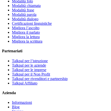
Modalità foto
Modalità chiamata
Modalità frase
Modalità parola
Modalità dialogo
Certificazioni linguistiche
Migliora l’ascolto
Migliora il parlato
Migliora la lettura
Migliora la scrittura
Partenariati
Talkpal per l’istruzione
Talkpal per le aziende
Talkpal per le imprese
Talkpal per il Non Profit
Talkpal per rivenditori e partnership
Talkpal Affiliato
Azienda
Informazioni
Blog