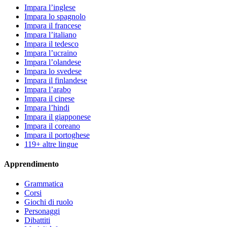
Impara l’inglese
Impara lo spagnolo
Impara il francese
Impara l’italiano
Impara il tedesco
Impara l’ucraino
Impara l’olandese
Impara lo svedese
Impara il finlandese
Impara l’arabo
Impara il cinese
Impara l’hindi
Impara il giapponese
Impara il coreano
Impara il portoghese
119+ altre lingue
Apprendimento
Grammatica
Corsi
Giochi di ruolo
Personaggi
Dibattiti