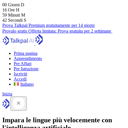
00
Giorni
D
16
Ore
H
59
Minuti
M
41
Secondi
S
Prova Talkpal Premium gratuitamente per 14 giorni
Provalo gratis
Offerta limitata:
Prova gratuita per 2 settimane
Prima pagina
Apprendimento
Per Affari
Per Istruzione
Iscriviti
Accedi
Italiano
Inizia
Impara le lingue più velocemente con
l'intelligenza artificiale