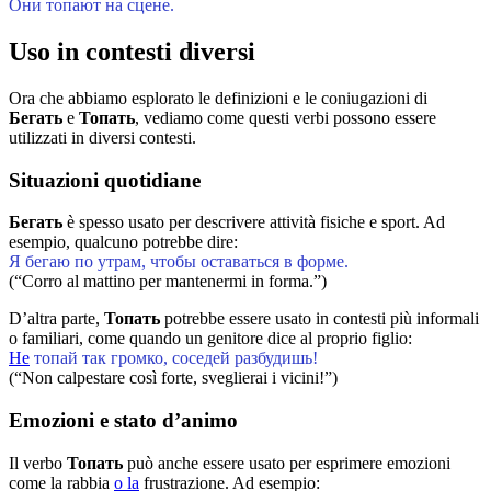
Они топают на сцене.
Uso in contesti diversi
Ora che abbiamo esplorato le definizioni e le coniugazioni di
Бегать
e
Топать
, vediamo come questi verbi possono essere
utilizzati in diversi contesti.
Situazioni quotidiane
Бегать
è spesso usato per descrivere attività fisiche e sport. Ad
esempio, qualcuno potrebbe dire:
Я бегаю по утрам, чтобы оставаться в форме.
(“Corro al mattino per mantenermi in forma.”)
D’altra parte,
Топать
potrebbe essere usato in contesti più informali
o familiari, come quando un genitore dice al proprio figlio:
Не
топай так громко, соседей разбудишь!
(“Non calpestare così forte, sveglierai i vicini!”)
Emozioni e stato d’animo
Il verbo
Топать
può anche essere usato per esprimere emozioni
come la rabbia
o la
frustrazione. Ad esempio: