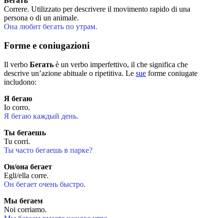
Бегать
Correre. Utilizzato per descrivere il movimento rapido di una
persona o di un animale.
Она любит бегать по утрам.
Forme e coniugazioni
Il verbo
Бегать
è un verbo imperfettivo, il che significa che
descrive un’azione abituale o ripetitiva. Le
sue
forme coniugate
includono:
Я бегаю
Io corro.
Я бегаю каждый день.
Ты бегаешь
Tu corri.
Ты часто бегаешь в парке?
Он/она бегает
Egli/ella corre.
Он бегает очень быстро.
Мы бегаем
Noi corriamo.