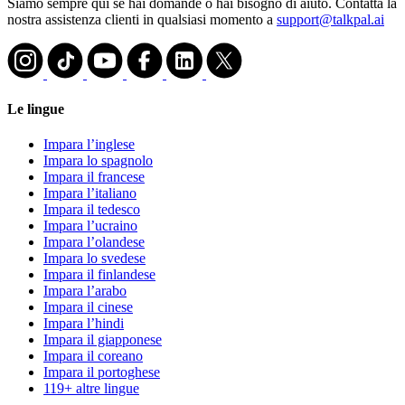
Siamo sempre qui se hai domande o hai bisogno di aiuto. Contatta la
nostra assistenza clienti in qualsiasi momento a
support@talkpal.ai
Le lingue
Impara l’inglese
Impara lo spagnolo
Impara il francese
Impara l’italiano
Impara il tedesco
Impara l’ucraino
Impara l’olandese
Impara lo svedese
Impara il finlandese
Impara l’arabo
Impara il cinese
Impara l’hindi
Impara il giapponese
Impara il coreano
Impara il portoghese
119+ altre lingue