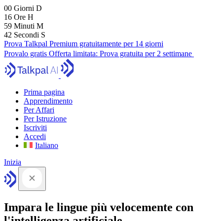
00
Giorni
D
16
Ore
H
59
Minuti
M
41
Secondi
S
Prova Talkpal Premium gratuitamente per 14 giorni
Provalo gratis
Offerta limitata:
Prova gratuita per 2 settimane
Prima pagina
Apprendimento
Per Affari
Per Istruzione
Iscriviti
Accedi
Italiano
Inizia
Impara le lingue più velocemente con
l'intelligenza artificiale