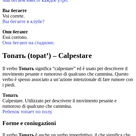
Мы бегаем вместе каждое утро.
Вы бегаете
Voi correte.
Вы бегаете в клубе?
Они бегают
Essi corrono.
Они бегают на стадионе.
Топать (topat’) – Calpestare
Il verbo
Топать
significa “calpestare” ed è usato per descrivere il
movimento pesante e rumoroso di qualcuno che cammina. Questo
verbo è spesso associato a un’azione intenzionale di fare rumore con
i piedi.
Топать
Calpestare. Utilizzato per descrivere il movimento pesante e
rumoroso di qualcuno che cammina.
Ребенок топает по полу.
Forme e coniugazioni
Il verbo
Топать
è anche un verbo imperfettivo, il che significa che