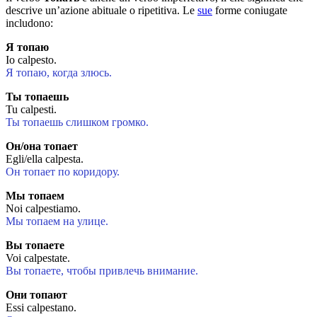
descrive un’azione abituale o ripetitiva. Le
sue
forme coniugate
includono:
Я топаю
Io calpesto.
Я топаю, когда злюсь.
Ты топаешь
Tu calpesti.
Ты топаешь слишком громко.
Он/она топает
Egli/ella calpesta.
Он топает по коридору.
Мы топаем
Noi calpestiamo.
Мы топаем на улице.
Вы топаете
Voi calpestate.
Вы топаете, чтобы привлечь внимание.
Они топают
Essi calpestano.