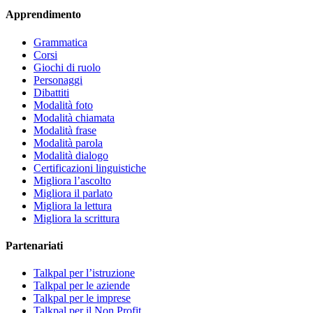
Apprendimento
Grammatica
Corsi
Giochi di ruolo
Personaggi
Dibattiti
Modalità foto
Modalità chiamata
Modalità frase
Modalità parola
Modalità dialogo
Certificazioni linguistiche
Migliora l’ascolto
Migliora il parlato
Migliora la lettura
Migliora la scrittura
Partenariati
Talkpal per l’istruzione
Talkpal per le aziende
Talkpal per le imprese
Talkpal per il Non Profit