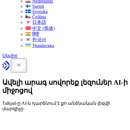
Nederlands
Suomi
Svenska
Čeština
日本語
中文 (简体)
हिंदी
한국어
Українська
Սկսիր
Ավելի արագ սովորեք լեզուներ AI-ի
միջոցով
Talkpal-ը AI-ն դարձնում է քո անձնական լեզվի
մարզիչը: