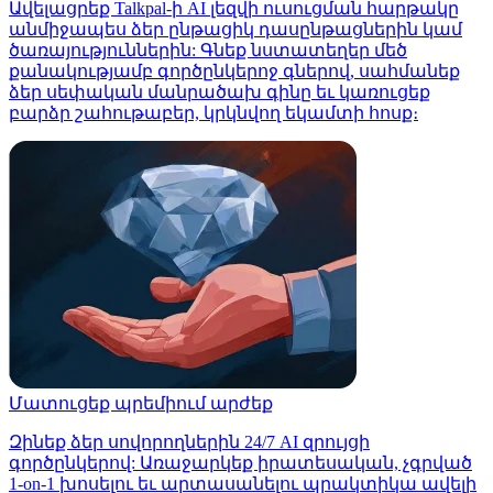
Ավելացրեք Talkpal-ի AI լեզվի ուսուցման հարթակը
անմիջապես ձեր ընթացիկ դասընթացներին կամ
ծառայություններին: Գնեք նստատեղեր մեծ
քանակությամբ գործընկերոջ գներով, սահմանեք
ձեր սեփական մանրածախ գինը եւ կառուցեք
բարձր շահութաբեր, կրկնվող եկամտի հոսք։
Մատուցեք պրեմիում արժեք
Զինեք ձեր սովորողներին 24/7 AI զրույցի
գործընկերով: Առաջարկեք իրատեսական, չգրված
1-on-1 խոսելու եւ արտասանելու պրակտիկա ավելի