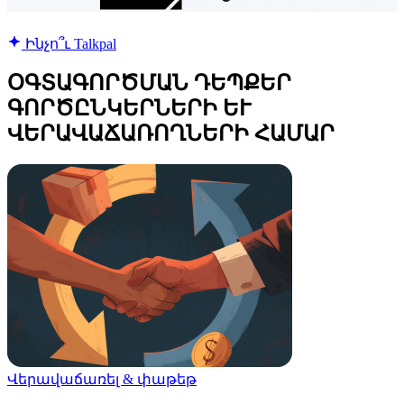
Ինչո՞ւ Talkpal
ՕԳՏԱԳՈՐԾՄԱՆ ԴԵՊՔԵՐ
ԳՈՐԾԸՆԿԵՐՆԵՐԻ ԵՒ
ՎԵՐԱՎԱՃԱՌՈՂՆԵՐԻ ՀԱՄԱՐ
Վերավաճառել & փաթեթ