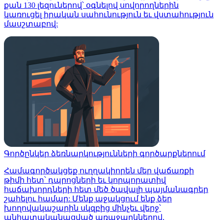
քան 130 լեզուներով՝ օգնելով սովորողներին
կառուցել իրական սահունություն եւ վստահություն
մասշտաբով:
Գործընկեր ձեռնարկությունների գործարքներում
Համագործակցեք ուղղակիորեն մեր վաճառքի
թիմի հետ՝ դպրոցների եւ կորպորատիվ
հաճախորդների հետ մեծ ծավալի պայմանագրեր
շահելու համար: Մենք աջակցում ենք ձեր
խողովակաշարին սկզբից մինչեւ վերջ՝
անհատականացված առաջարկներով,