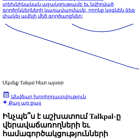
տեխնիկական աջակցությամբ եւ նվիրված
գործընկերների կառավարմամբ, որոնք կօգնեն ձեզ
փակել ավելի մեծ գործարքներ:
Սկսեք Talkpal հետ այսօր
Անվճար խորհրդատվություն
Քայլ առ քայլ
Ինչպե՞ս է աշխատում Talkpal-ը
վերավաճառողների եւ
համագործակցությունների