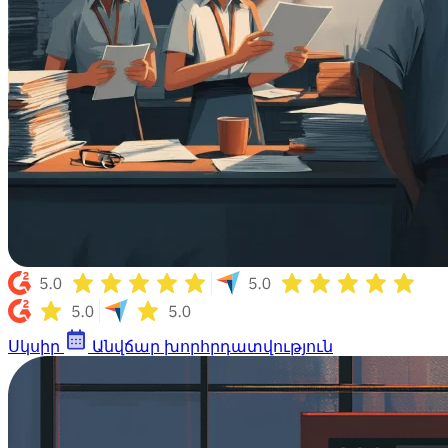
Սկսիր
Անվճար խորհրդատվություն