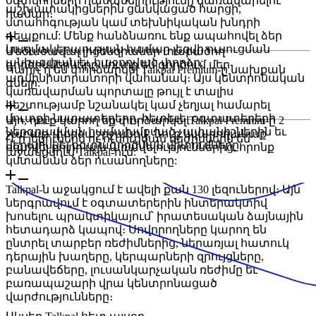
օգտվողների հասանելիությունը կառավարելու
աշխատակիցներին ցանկացած հարցի,
համար։
մտահոգության կամ տեխնիկական խնդրի
դեպքում: Մենք հանձնառու ենք ապահովել ձեր
կազմակերպության համար լեզվի ուսուցման
Մեծածավալ լիցենզիաներ տարածող
անխափան եւ հաջողված փորձը:
գործընկերները մուտք են գործում մեր
Կարո՞ղ եմ փորձարկել Talkpal Premium-ը նախքան
ադմինիստրատորի վահանակ։ Այս կենտրոնական
գնելը:
կառավարման պորտալը թույլ է տալիս
հեշտությամբ նշանակել կամ չեղյալ համարել
մուտքի նստատեղերը, հետեւել օգտատերերի
Այո, դուք կարող եք փորձարկել Talkpal Premium-ը 2
ներգրավման համախմբված չափանիշներին եւ
շաբաթ փորձաշրջանով: Դուք կկարողանաք
Ո՞ր լեզուներն ու ուսուցման ռեժիմներն են
վերահսկել օգտագործման միտումները:
օգտվել բոլոր այն առավելություններից, որոնք
աջակցվում Talkpal-ում:
կստանան ձեր ուսանողները:
Talkpal-ն աջակցում է ավելի քան 130 լեզուներով։ Այն
ներգրավում է օգտատերերին ինտերակտիվ
խոսելու պրակտիկայում՝ իրատեսական ձայնային
հետադարձ կապով։ Սովորողները կարող են
ընտրել տարբեր ռեժիմներից, ներառյալ հատուկ
դերային խաղերը, կերպարների զրույցները,
բանավեճերը, լուսանկարչական ռեժիմը եւ
բառապաշարի վրա կենտրոնացած
վարժությունները։