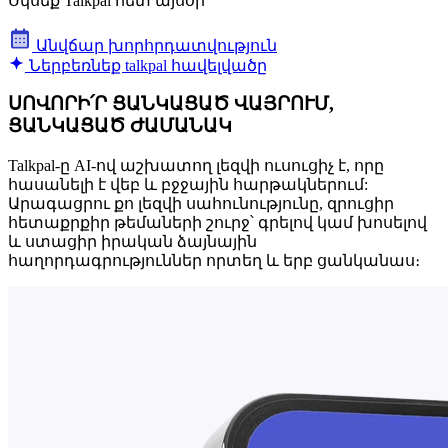
Սկսեք Talkpal հետ այսօր
Անվճար խորհրդատվություն
Ներբեռնեք talkpal հավելվածը
ՍՈՎՈՐԻ՛Ր ՑԱՆԿԱՑԱԾ ՎԱՅՐՈՒՄ,
ՑԱՆԿԱՑԱԾ ԺԱՄԱՆԱԿ
Talkpal-ը AI-ով աշխատող լեզվի ուսուցիչ է, որը
հասանելի է վեբ և բջջային հարթակներում:
Արագացրու քո լեզվի սահունությունը, զրուցիր
հետաքրքիր թեմաների շուրջ՝ գրելով կամ խոսելով
և ստացիր իրական ձայնային
հաղորդագրություններ որտեղ և երբ ցանկանաս։