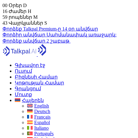
00
Օրեր
D
16
Ժամեր
H
59
րոպեներ
M
41
Վայրկյաններ
S
Փորձեք Talkpal Premium-ը 14 օր անվճար
Փորձիր անվճար
Սահմանափակ առաջարկ:
Փորձեք անվճար 2 շաբաթ
Գլխավոր էջ
Ուսում
Բիզնեսի Համար
Կրթության Համար
Գրանցում
Մուտք
Հայերեն
English
Deutsch
Français
Español
Italiano
Português