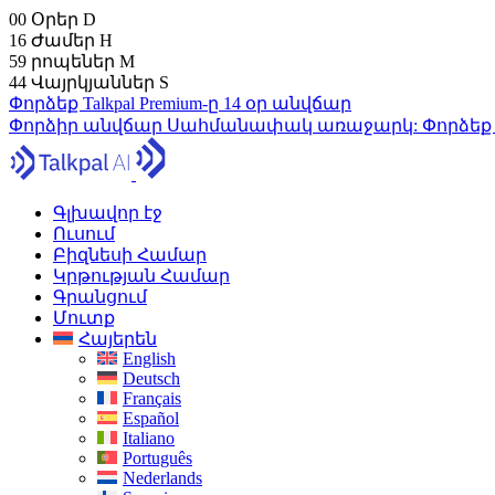
00
Օրեր
D
16
Ժամեր
H
59
րոպեներ
M
43
Վայրկյաններ
S
Փորձեք Talkpal Premium-ը 14 օր անվճար
Փորձիր անվճար
Սահմանափակ առաջարկ:
Փորձեք
Գլխավոր էջ
Ուսում
Բիզնեսի Համար
Կրթության Համար
Գրանցում
Մուտք
Հայերեն
English
Deutsch
Français
Español
Italiano
Português
Nederlands