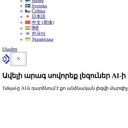
Suomi
Svenska
Čeština
日本語
中文 (简体)
हिंदी
한국어
Українська
Սկսիր
Ավելի արագ սովորեք լեզուներ AI-ի
Talkpal-ը AI-ն դարձնում է քո անձնական լեզվի մարզիչ