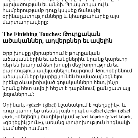
լարվածության եւ անձի: Պրակտիկայով և
համբերությամբ դուք կսկսեք ճանաչել
օրինաչափությունները և կհաղթահարեք այս
մարտահրավերը:
The Finishing Touches: Թուրքական
ածականներ, ադվերբներ եւ ավելին
Երբ խոսքը վերաբերում է թուրքական
ածականներին եւ ածանցներին, նրանք կարեւոր
դեր են խաղում ձեր խոսքի մեջ խորություն եւ
բարդություն ավելացնելու հարցում: Թուրքերենում
ածականները կարիք չունեն համաձայնեցնելու
իրենց ձևափոխված գոյականների հետ, ինչը
նրանց հետ ավելի հեշտ է դարձնում, քան շատ այլ
լեզուներում:
Օրինակ, «güzel» (güzel) նշանակում է «գեղեցիկ», և
դուք կարող եք տեսնել այն որպես «güzel çiçek» (güzel
çiçek, «գեղեցիկ ծաղիկ») կամ «güzel köpek» (güzel köpek,
«գեղեցիկ շուն»), առանց փոփոխություն հոգնակի
կամ սեռի համար: