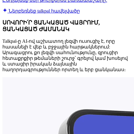
Ընդլայնեք ձեր թուրքերեն բառապաշարը:
Ներբեռնեք talkpal հավելվածը
ՍՈՎՈՐԻ՛Ր ՑԱՆԿԱՑԱԾ ՎԱՅՐՈՒՄ,
ՑԱՆԿԱՑԱԾ ԺԱՄԱՆԱԿ
Talkpal-ը AI-ով աշխատող լեզվի ուսուցիչ է, որը
հասանելի է վեբ և բջջային հարթակներում:
Արագացրու քո լեզվի սահունությունը, զրուցիր
հետաքրքիր թեմաների շուրջ՝ գրելով կամ խոսելով
և ստացիր իրական ձայնային
հաղորդագրություններ որտեղ և երբ ցանկանաս։