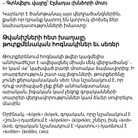
– Գտնվելու վայրը՝ Էլմադա (խնձորի մոտ)
Կարևոր է ծանոթանալ այս վերջածանցներին,
քանի որ դրանք կարող են կտրուկ փոխել ձեր
նախադասությունների իմաստը:
Թվանիշների հետ խաղալը.
թուրքմենական հոգնակիներ եւ սեռեր
Թուրքերենում հոգնակի թվեր կազմելիս
անհրաժեշտ է ավելացնել միայն մեկ վերջածանց՝ -
ler կամ -lar՝ կախված բառի մոտակա ձայնավորից: Ի
տարբերություն շատ այլ լեզուների, թուրքերենը
չունի քերականական սեռ: Սա նշանակում է, որ
դուք ստիպված չեք լինի անհանգստանալ
արական, իգական կամ չեզոք գոյականների
տարբեր վերջավորություններ կամ ձևեր սովորելու
մասին:
Օրինակ, «köpek» (köpek, գոյական, որը նշանակում է
«շուն») դառնում է «köpekler» (köpekler, շներ), իսկ «kedi»
(kedi, գոյական նշանակում է «կատու») դառնում է
«kediler» (kediler, cats):