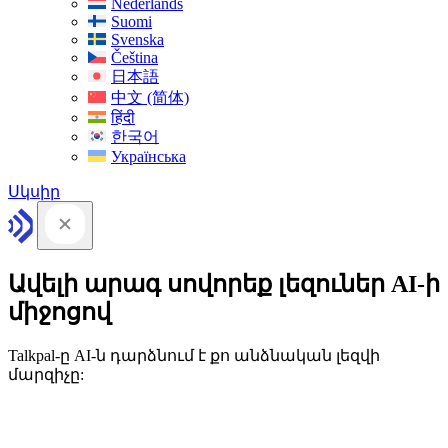
Nederlands
Suomi
Svenska
Čeština
日本語
中文 (简体)
हिंदी
한국어
Українська
Սկսիր
Ավելի արագ սովորեք լեզուներ AI-ի
միջոցով
Talkpal-ը AI-ն դարձնում է քո անձնական լեզվի
մարզիչը: