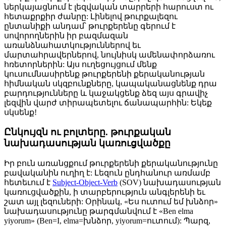
ներկայացնում է լեզվական տարրերի հարուստ ու
հետաքրքիր ժանրը: Լինելով թուրքալեզու
ընտանիքի անդամ՝ թուրքերենը գերում է
սովորողներին իր բազմազան
առանձնահատկություններով եւ
մարտահրավերներով, նույնիսկ ամենափորձառու
հռետորներին: Այս ուղեցույցում մենք
կուսումնասիրենք թուրքերենի քերականության
հիմնական սկզբունքները, կապականացնենք դրա
բարդությունները և կաջակցենք ձեզ այս գրավիչ
լեզվին վարժ տիրապետելու ճանապարհին: Եկեք
սկսենք!
Ընկույզն ու բոլտերը. թուրքական
նախադասության կառուցվածքը
Իր բուն առանցքում թուրքերենի քերականությունը
բավականին ուղիղ է: Լեզուն ընդհանուր առմամբ
հետեւում է
Subject-Object-Verb
(SOV) նախադասության
կառուցվածքին, ի տարբերություն անգլերենի եւ
շատ այլ լեզուների: Օրինակ, «Ես ուտում եմ խնձոր»
նախադասությունը թարգմանվում է «Ben elma
yiyorum» (Ben=I, elma=խնձոր, yiyorum=ուտում): Պարզ,