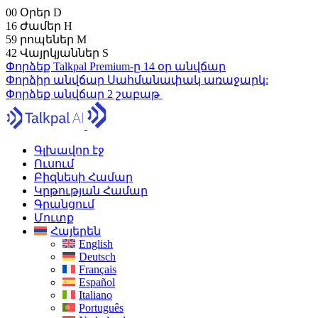
00
Օրեր
D
16
Ժամեր
H
59
րոպեներ
M
41
Վայրկյաններ
S
Փորձեք Talkpal Premium-ը 14 օր անվճար
Փորձիր անվճար
Սահմանափակ առաջարկ:
Փորձեք անվճար 2 շաբաթ
Գլխավոր էջ
Ուսում
Բիզնեսի Համար
Կրթության Համար
Գրանցում
Մուտք
Հայերեն
English
Deutsch
Français
Español
Italiano
Português