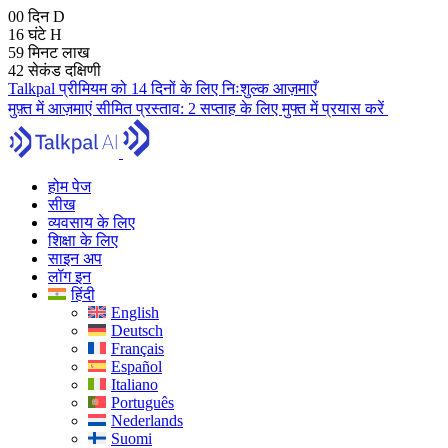
00
दिन
D
16
घंटे
H
59
मिनट
लाख
41
सेकंड
दक्षिणी
Talkpal प्रीमियम को 14 दिनों के लिए निःशुल्क आज़माएँ
मुफ़्त में आज़माएं
सीमित प्रस्ताव:
2 सप्ताह के लिए मुफ्त में प्रयास करें
होम पेज
सीख
व्यवसाय के लिए
शिक्षा के लिए
साइन अप
लॉग इन
हिंदी
English
Deutsch
Français
Español
Italiano
Português
Nederlands
Suomi