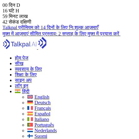
00
दिन
D
16
घंटे
H
59
मिनट
लाख
41
सेकंड
दक्षिणी
Talkpal प्रीमियम को 14 दिनों के लिए निःशुल्क आज़माएँ
मुफ़्त में आज़माएं
सीमित प्रस्ताव:
2 सप्ताह के लिए मुफ्त में प्रयास करें
होम पेज
सीख
व्यवसाय के लिए
शिक्षा के लिए
साइन अप
लॉग इन
हिंदी
English
Deutsch
Français
Español
Italiano
Português
Nederlands
Suomi