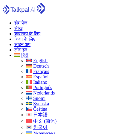
होम पेज
सीख
व्यवसाय के लिए
शिक्षा के लिए
साइन अप
लॉग इन
हिंदी
English
Deutsch
Français
Español
Italiano
Português
Nederlands
Suomi
Svenska
Čeština
日本語
中文 (简体)
한국어
Українська