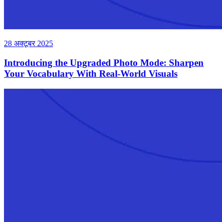
28 अक्टूबर 2025
Introducing the Upgraded Photo Mode: Sharpen
Your Vocabulary With Real-World Visuals