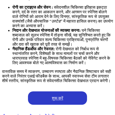
रोगी का ट्राइएज और सेवन :
संवेदनशील चिकित्सा इतिहास इकट्ठा
करने, दर्द के स्तर का आकलन करने, और आगमन पर स्पेनिश बोलने
वाले रोगियों को आराम देने के लिए विनम्र, सांस्कृतिक रूप से उपयुक्त
वाक्यांशों (जैसे औपचारिक “
उस्टेड
” में महारत हासिल करना) का उपयोग
करने का अभ्यास करें।
निदान और देखभाल योजनाओं की व्याख्या करना:
घने चिकित्सा
शब्दजाल को सुलभ स्पेनिश में तोड़ना सीखें, यह सुनिश्चित करते हुए कि
रोगी और उनके परिवार शल्य चिकित्सा प्रक्रियाओं, पुनर्प्राप्ति चरणों
और दवा की खुराक को पूरी तरह से समझें।
नैदानिक हैंडऑफ और रेफरल:
रोगी देखभाल को निर्बाध रूप से
स्थानांतरित करने, विशेषज्ञों के साथ मामलों पर चर्चा करने और
धाराप्रवाह स्पेनिश में बहु-विषयक चिकित्सा बैठकों को नेविगेट करने के
लिए आवश्यक बोले गए आत्मविश्वास का निर्माण करें।
वास्तविक समय में व्याकरण, उच्चारण स्पष्टता और नैदानिक शिष्टाचार को सही
करने वाले निरंतर एआई फीडबैक के साथ, आपकी स्वास्थ्य सेवा टीम लगातार
शीर्ष स्तरीय, सांस्कृतिक रूप से संवेदनशील चिकित्सा देखभाल प्रदान करेगी।
शुरू करें