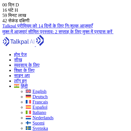
00
दिन
D
16
घंटे
H
59
मिनट
लाख
41
सेकंड
दक्षिणी
Talkpal प्रीमियम को 14 दिनों के लिए निःशुल्क आज़माएँ
मुफ़्त में आज़माएं
सीमित प्रस्ताव:
2 सप्ताह के लिए मुफ्त में प्रयास करें
होम पेज
सीख
व्यवसाय के लिए
शिक्षा के लिए
साइन अप
लॉग इन
हिंदी
English
Deutsch
Français
Español
Italiano
Nederlands
Suomi
Svenska