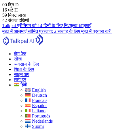
00
दिन
D
16
घंटे
H
59
मिनट
लाख
41
सेकंड
दक्षिणी
Talkpal प्रीमियम को 14 दिनों के लिए निःशुल्क आज़माएँ
मुफ़्त में आज़माएं
सीमित प्रस्ताव:
2 सप्ताह के लिए मुफ्त में प्रयास करें
होम पेज
सीख
व्यवसाय के लिए
शिक्षा के लिए
साइन अप
लॉग इन
हिंदी
English
Deutsch
Français
Español
Italiano
Português
Nederlands
Suomi