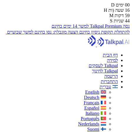
00
ימים
D
16
שעה (ות
H
59
דקות
M
43
שניות
S
נסה Talkpal Premium למשך 14 ימים בחינם
להתחלת תקופת ניסיון בחינם
הצעה מוגבלת:
נסו בחינם למשך שבועיים
דף הבית
למידה
Talkpal לעסקים
Talkpal לחינוך
הרשמה
התחברות
עִברִית
English
Deutsch
Français
Español
Italiano
Português
Nederlands
Suomi