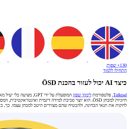
130+ שפות
התחילו ללמוד
כיצד AI יכול לעזור בהכנת ÖSD
Talkpal
, פלטפורמת
לימוד שפה
המופעלת על ידי GPT, מציעה כלי יעיל מאוד למי שמתכונן למבחני ÖSD. באמצעות מינוף טכנולוגיית
חיוניות למבחן ÖSD. הוא יוצר סביבת למידה דינמית ואינט
לחקות את תנאי הבחינה, ולהבטיח שהם מצוידים היטב למבחן עצמו. כך, באמצעות Talkpal, הלומדים יכולים לצבור ביטחון, לשפר את מיומנות השפה שלהם ולשפר משמעותית את סיכוייהם 