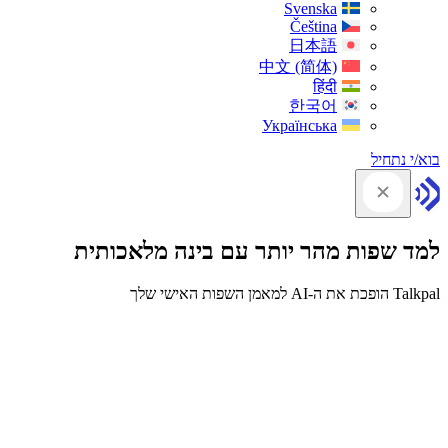
Svenska
Čeština
日本語
中文 (简体)
हिंदी
한국어
Українська
בוא/י נתחיל
למד שפות מהר יותר עם בינה מלאכותית
Talkpal הופכת את ה-AI למאמן השפות האישי שלך