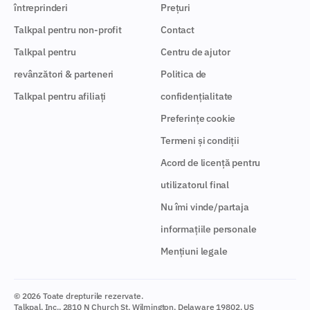
întreprinderi
Prețuri
Talkpal pentru non-profit
Contact
Talkpal pentru
Centru de ajutor
revânzători & parteneri
Politica de
Talkpal pentru afiliați
confidențialitate
Preferințe cookie
Termeni și condiții
Acord de licență pentru
utilizatorul final
Nu îmi vinde/partaja
informațiile personale
Mențiuni legale
© 2026 Toate drepturile rezervate.
Talkpal, Inc., 2810 N Church St, Wilmington, Delaware 19802, US