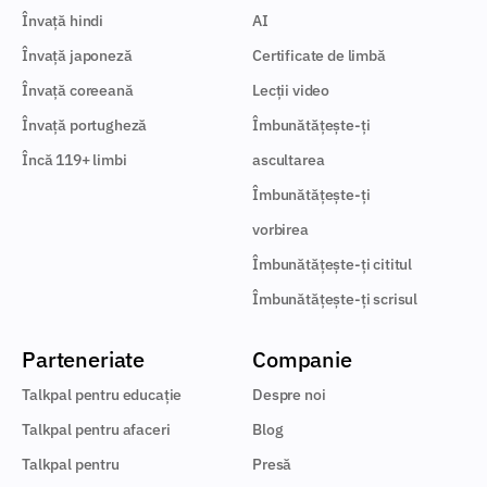
Învață hindi
AI
Învață japoneză
Certificate de limbă
Învață coreeană
Lecții video
Învață portugheză
Îmbunătățește-ți
Încă 119+ limbi
ascultarea
Îmbunătățește-ți
vorbirea
Îmbunătățește-ți cititul
Îmbunătățește-ți scrisul
Parteneriate
Companie
Talkpal pentru educație
Despre noi
Talkpal pentru afaceri
Blog
Talkpal pentru
Presă