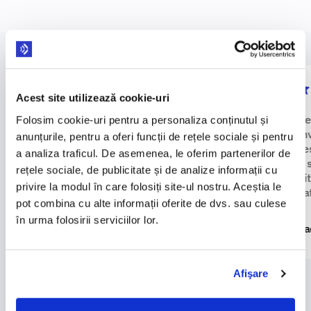
Acest site utilizează cookie-uri
"
Ce resursă grozavă pentru a
"
Una dintre
Folosim cookie-uri pentru a personaliza conținutul și
învăța o limbă pe cont propriu.
pentru a în
anunțurile, pentru a oferi funcții de rețele sociale și pentru
Spre deosebire de alte aplicații,
Premium es
a analiza traficul. De asemenea, le oferim partenerilor de
aceasta îți oferă corecții active și o
oferind un 
rețele sociale, de publicitate și de analize informații cu
mulțime de opțiuni pentru a-ți
funcționali
privire la modul în care folosiți site-ul nostru. Aceștia le
exersa vorbirea.
"
cu adevăra
pot combina cu alte informații oferite de dvs. sau culese
învățare.
"
în urma folosirii serviciilor lor.
MioGatoParla22
Moua
Afişare
Începe să înveți