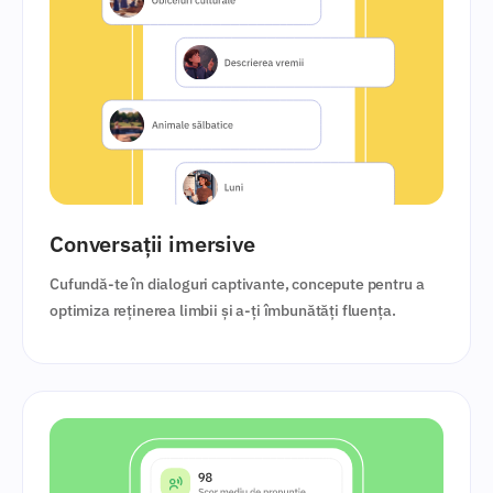
Conversații imersive
Cufundă-te în dialoguri captivante, concepute pentru a
optimiza reținerea limbii și a-ți îmbunătăți fluența.