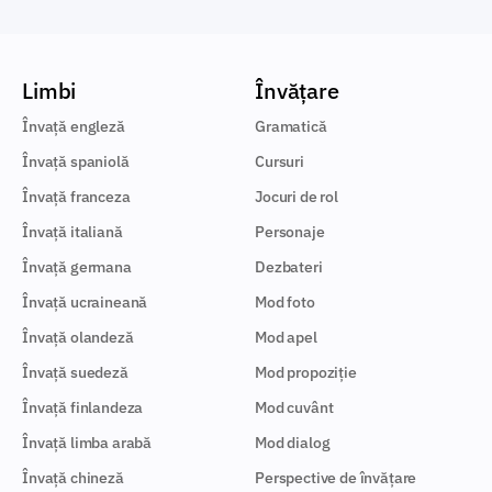
Limbi
Învățare
Învață engleză
Gramatică
Învață spaniolă
Cursuri
Învață franceza
Jocuri de rol
Învață italiană
Personaje
Învață germana
Dezbateri
Învață ucraineană
Mod foto
Învață olandeză
Mod apel
Învață suedeză
Mod propoziție
Învață finlandeza
Mod cuvânt
Învață limba arabă
Mod dialog
Învață chineză
Perspective de învățare