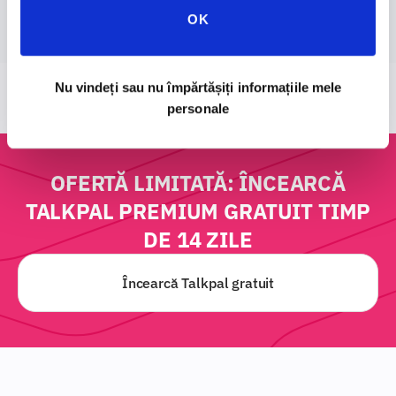
OK
Nu vindeți sau nu împărtășiți informațiile mele
personale
OFERTĂ LIMITATĂ:
ÎNCEARCĂ
TALKPAL PREMIUM GRATUIT TIMP
DE 14 ZILE
Încearcă Talkpal gratuit