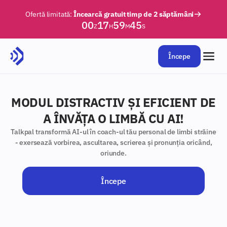
Ofertă limitată:
Încearcă gratuit timp de 2 săptămâni
00
17
59
44
Z
H
M
S
Începe
MODUL DISTRACTIV ȘI EFICIENT DE
A ÎNVĂȚA O LIMBĂ CU AI!
Talkpal transformă AI-ul în coach-ul tău personal de limbi străine
- exersează vorbirea, ascultarea, scrierea și pronunția oricând,
oriunde.
Începe