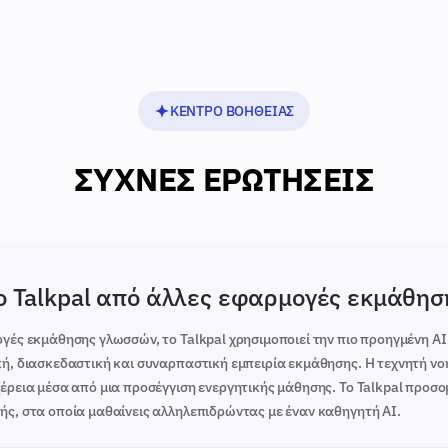
ΚΈΝΤΡΟ ΒΟΉΘΕΙΑΣ
ΣΥΧΝΈΣ ΕΡΩΤΉΣΕΙΣ
το Talkpal από άλλες εφαρμογές εκμάθη
γές εκμάθησης γλωσσών, το Talkpal χρησιμοποιεί την πιο προηγμένη AI 
κή, διασκεδαστική και συναρπαστική εμπειρία εκμάθησης. Η τεχνητή ν
χέρεια μέσα από μια προσέγγιση ενεργητικής μάθησης. Το Talkpal προσο
ής, στα οποία μαθαίνεις αλληλεπιδρώντας με έναν καθηγητή AI.