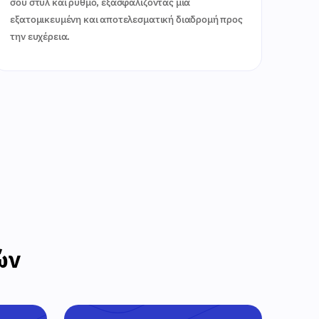
σου στυλ και ρυθμό, εξασφαλίζοντας μια
εξατομικευμένη και αποτελεσματική διαδρομή προς
την ευχέρεια.
ών