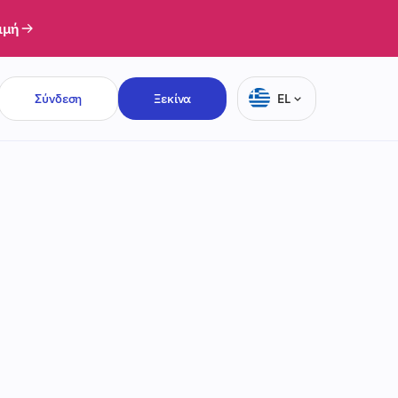
ιμή
Σύνδεση
Ξεκίνα
EL
English
Deutsch
Français
Español
Italiano
Português