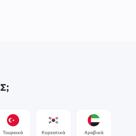
Nederlands
Suomi
Svenska
Čeština
日本語
中文 (简体)
Σ;
हिंदी
한국어
Українська
Τουρκικά
Κορεατικά
Αραβικά
Polski