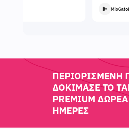
MioGatoParla22
ΠΕΡΙΟΡΙΣΜΈΝΗ 
ΔΟΚΊΜΑΣΕ ΤΟ TA
PREMIUM ΔΩΡΕΆΝ
ΗΜΈΡΕΣ