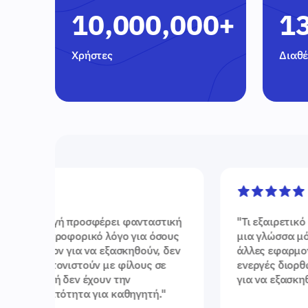
10,000,000+
1
Χρήστες
Διαθέ
αστική
"
Τι εξαιρετικό εργαλείο για να μαθαίνεις
όσους
μια γλώσσα μόνος σου! Σε αντίθεση με
ν, δεν
άλλες εφαρμογές, αυτή σου προσφέρει
 σε
ενεργές διορθώσεις και πολλές επιλογές
για να εξασκηθείς στην ομιλία.
"
ή.
"