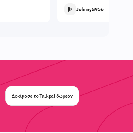
JohnnyG956
Vla
Δοκίμασε το Talkpal δωρεάν