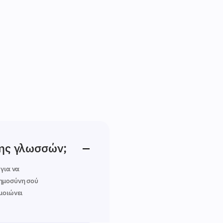
σης γλωσσών;
για να
οημοσύνη σού
μοιώνει