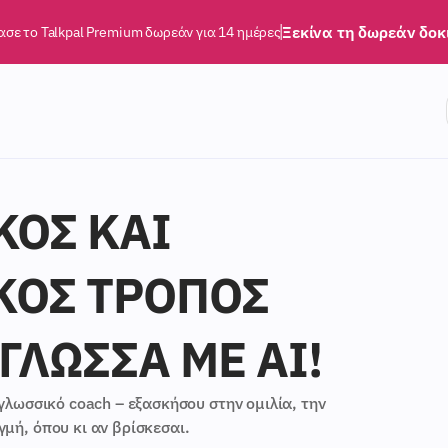
Ξεκίνα τη δωρεάν δοκ
ασε το Talkpal Premium δωρεάν για 14 ημέρες
ΚΌΣ ΚΑΙ
ΚΌΣ ΤΡΌΠΟΣ
ΓΛΏΣΣΑ ΜΕ AI!
γλωσσικό coach – εξασκήσου στην ομιλία, την
μή, όπου κι αν βρίσκεσαι.