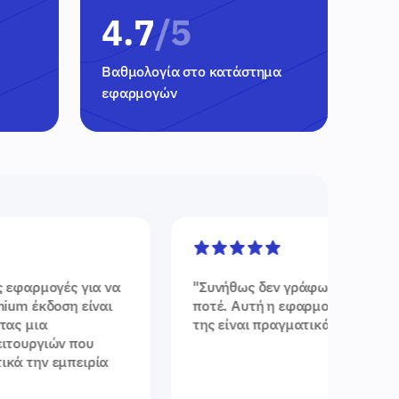
4.7
/5
Βαθμολογία στο κατάστημα
εφαρμογών
"
Συνήθως δεν γράφω κριτικές... ποτέ, μα
"
Ουάου, 
ποτέ. Αυτή η εφαρμογή και η τεχνολογία
Μπορώ να
της είναι πραγματικά εκπληκτικές.
"
ανατροφο
προτείνω
λιγότερο
ότι θα συ
πολύ και