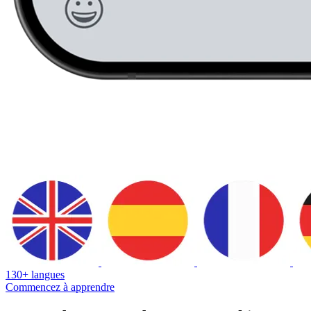
130+ langues
Commencez à apprendre