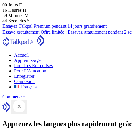
00
Jours
D
16
Heures
H
59
Minutes
M
43
Secondes
S
Essayez Talkpal Premium pendant 14 jours gratuitement
Essaye gratuitement
Offre limitée :
Essayez gratuitement pendant 2 s
Accueil
Apprentissage
Pour Les Entreprises
Pour L’éducation
Enregistrer
Connexion
Français
Commencer
Apprenez les langues plus rapidement grâc