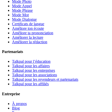
Mode Photo
Mode Appel
Mode Phrase
Mode Mot
Mode Dialogue
Certificats de langue
Améliore ton écoute
Améliore ta prononciation
Améliorer la lecture
Améliorer la rédaction
Partenariats
Talkpal pour l’éducation
Talkpal pour les affaires
Talkpal pour les entreprises
Talkpal pour les associations
Talkpal pour les revendeurs et partenariats
Talkpal pour les affiliés
Entreprise
À propos
Blog