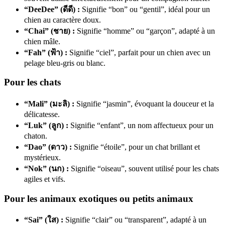
“DeeDee” (ดีดี) :
Signifie “bon” ou “gentil”, idéal pour un
chien au caractère doux.
“Chai” (ชาย) :
Signifie “homme” ou “garçon”, adapté à un
chien mâle.
“Fah” (ฟ้า) :
Signifie “ciel”, parfait pour un chien avec un
pelage bleu-gris ou blanc.
Pour les chats
“Mali” (มะลิ) :
Signifie “jasmin”, évoquant la douceur et la
délicatesse.
“Luk” (ลูก) :
Signifie “enfant”, un nom affectueux pour un
chaton.
“Dao” (ดาว) :
Signifie “étoile”, pour un chat brillant et
mystérieux.
“Nok” (นก) :
Signifie “oiseau”, souvent utilisé pour les chats
agiles et vifs.
Pour les animaux exotiques ou petits animaux
“Sai” (ใส) :
Signifie “clair” ou “transparent”, adapté à un