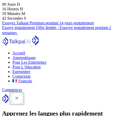
00
Jours
D
16
Heures
H
59
Minutes
M
41
Secondes
S
Essayez Talkpal Premium pendant 14 jours gratuitement
Essaye gratuitement
Offre limitée :
Essayez gratuitement pendant 2
semaines
Accueil
Apprentissage
Pour Les Entreprises
Pour L’éducation
Enregistrer
Connexion
Français
Commencer
Apprenez les langues plus rapidement