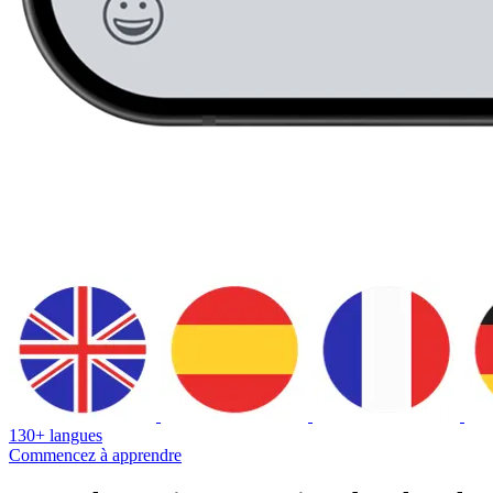
130+ langues
Commencez à apprendre