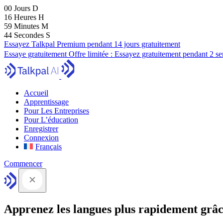
00
Jours
D
16
Heures
H
59
Minutes
M
43
Secondes
S
Essayez Talkpal Premium pendant 14 jours gratuitement
Essaye gratuitement
Offre limitée :
Essayez gratuitement pendant 2 s
Accueil
Apprentissage
Pour Les Entreprises
Pour L’éducation
Enregistrer
Connexion
Français
Commencer
Apprenez les langues plus rapidement grâc