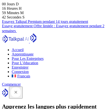
00
Jours
D
16
Heures
H
59
Minutes
M
41
Secondes
S
Essayez Talkpal Premium pendant 14 jours gratuitement
Essaye gratuitement
Offre limitée :
Essayez gratuitement pendant 2
semaines
Accueil
Apprentissage
Pour Les Entreprises
Pour L’éducation
Enregistrer
Connexion
Français
Commencer
Apprenez les langues plus rapidement