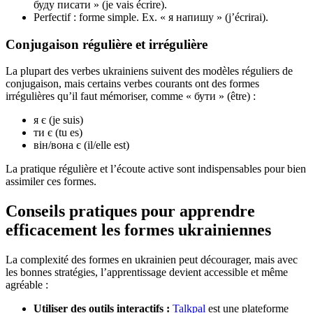
буду писати » (je vais écrire).
Perfectif : forme simple. Ex. « я напишу » (j’écrirai).
Conjugaison régulière et irrégulière
La plupart des verbes ukrainiens suivent des modèles réguliers de
conjugaison, mais certains verbes courants ont des formes
irrégulières qu’il faut mémoriser, comme « бути » (être) :
я є (je suis)
ти є (tu es)
він/вона є (il/elle est)
La pratique régulière et l’écoute active sont indispensables pour bien
assimiler ces formes.
Conseils pratiques pour apprendre
efficacement les formes ukrainiennes
La complexité des formes en ukrainien peut décourager, mais avec
les bonnes stratégies, l’apprentissage devient accessible et même
agréable :
Utiliser des outils interactifs :
Talkpal
est une plateforme