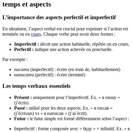
temps et aspects
L’importance des aspects perfectif et imperfectif
En ukrainien, l’aspect verbal est crucial pour exprimer si l’action est
terminée ou en
cours
. Chaque verbe peut avoir deux formes :
Imperfectif :
décrit une action habituelle, répétée ou en cours.
Perfectif :
indique une action achevée ou ponctuelle.
Par exemple :
писати
(imperfectif) : écrire (en train de, habituellement)
написати
(perfectif) : écrire (terminé)
Les temps verbaux essentiels
Présent :
uniquement pour l’imperfectif. Ex. « я пишу »
(j’écris).
Passé :
utilisé pour les deux aspects. Ex. « я писав »
(j’écrivais) vs « я написав » (j’ai écrit).
Futur :
le futur simple est formé différemment selon l’aspect :
Imperfectif : forme composée avec « буду » + infinitif. Ex. « я