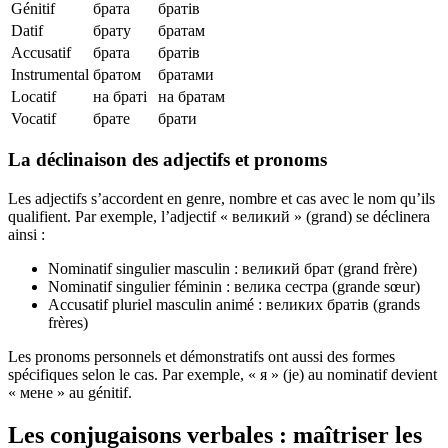
Génitif
брата
братів
Datif
брату
братам
Accusatif
брата
братів
Instrumental
братом
братами
Locatif
на браті
на братам
Vocatif
брате
брати
La déclinaison des adjectifs et pronoms
Les adjectifs s’accordent en genre, nombre et cas avec le nom qu’ils
qualifient. Par exemple, l’adjectif « великий » (grand) se déclinera
ainsi :
Nominatif singulier masculin : великий брат (grand frère)
Nominatif singulier féminin : велика сестра (grande sœur)
Accusatif pluriel masculin animé : великих братів (grands
frères)
Les pronoms personnels et démonstratifs ont aussi des formes
spécifiques selon le cas. Par exemple, « я » (je) au nominatif devient
« мене » au génitif.
Les conjugaisons verbales : maîtriser les