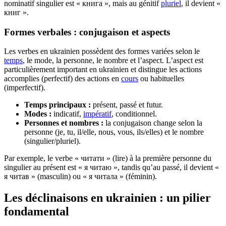
nominatif singulier est « книга », mais au génitif
pluriel
, il devient «
книг ».
Formes verbales : conjugaison et aspects
Les verbes en ukrainien possèdent des formes variées selon le
temps
, le mode, la personne, le nombre et l’aspect. L’aspect est
particulièrement important en ukrainien et distingue les actions
accomplies (perfectif) des actions en
cours
ou habituelles
(imperfectif).
Temps principaux :
présent, passé et futur.
Modes :
indicatif,
impératif
, conditionnel.
Personnes et nombres :
la conjugaison change selon la
personne (je, tu, il/elle, nous, vous, ils/elles) et le nombre
(singulier/pluriel).
Par exemple, le verbe « читати » (lire) à la première personne du
singulier au présent est « я читаю », tandis qu’au passé, il devient «
я читав » (masculin) ou « я читала » (féminin).
Les déclinaisons en ukrainien : un pilier
fondamental