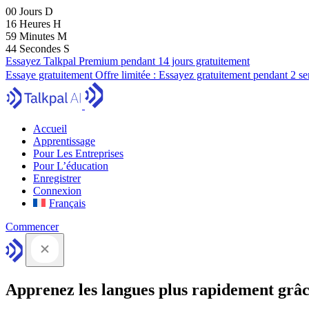
00
Jours
D
16
Heures
H
59
Minutes
M
43
Secondes
S
Essayez Talkpal Premium pendant 14 jours gratuitement
Essaye gratuitement
Offre limitée :
Essayez gratuitement pendant 2 s
Accueil
Apprentissage
Pour Les Entreprises
Pour L’éducation
Enregistrer
Connexion
Français
Commencer
Apprenez les langues plus rapidement grâc