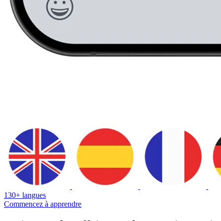
130+ langues
Commencez à apprendre