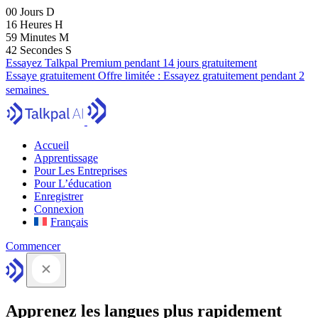
00
Jours
D
16
Heures
H
59
Minutes
M
41
Secondes
S
Essayez Talkpal Premium pendant 14 jours gratuitement
Essaye gratuitement
Offre limitée :
Essayez gratuitement pendant 2
semaines
Accueil
Apprentissage
Pour Les Entreprises
Pour L’éducation
Enregistrer
Connexion
Français
Commencer
Apprenez les langues plus rapidement