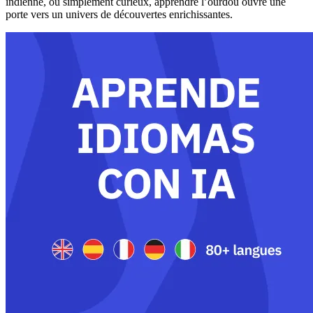
indienne, ou simplement curieux, apprendre l’ourdou ouvre une
porte vers un univers de découvertes enrichissantes.