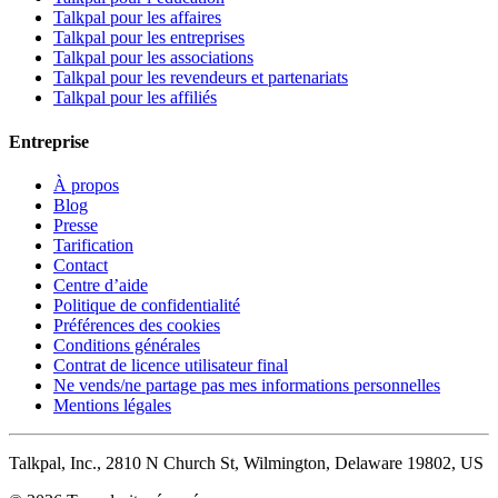
Talkpal pour les affaires
Talkpal pour les entreprises
Talkpal pour les associations
Talkpal pour les revendeurs et partenariats
Talkpal pour les affiliés
Entreprise
À propos
Blog
Presse
Tarification
Contact
Centre d’aide
Politique de confidentialité
Préférences des cookies
Conditions générales
Contrat de licence utilisateur final
Ne vends/ne partage pas mes informations personnelles
Mentions légales
Talkpal, Inc., 2810 N Church St, Wilmington, Delaware 19802, US