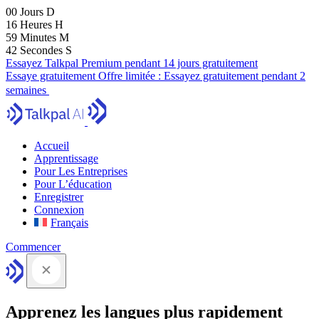
00
Jours
D
16
Heures
H
59
Minutes
M
41
Secondes
S
Essayez Talkpal Premium pendant 14 jours gratuitement
Essaye gratuitement
Offre limitée :
Essayez gratuitement pendant 2
semaines
Accueil
Apprentissage
Pour Les Entreprises
Pour L’éducation
Enregistrer
Connexion
Français
Commencer
Apprenez les langues plus rapidement