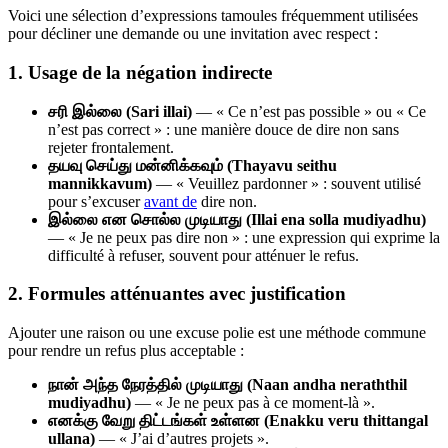
Voici une sélection d’expressions tamoules fréquemment utilisées
pour décliner une demande ou une invitation avec respect :
1. Usage de la négation indirecte
சரி இல்லை (Sari illai)
— « Ce n’est pas possible » ou « Ce
n’est pas correct » : une manière douce de dire non sans
rejeter frontalement.
தயவு செய்து மன்னிக்கவும் (Thayavu seithu
mannikkavum)
— « Veuillez pardonner » : souvent utilisé
pour s’excuser
avant de
dire non.
இல்லை என சொல்ல முடியாது (Illai ena solla mudiyadhu)
— « Je ne peux pas dire non » : une expression qui exprime la
difficulté à refuser, souvent pour atténuer le refus.
2. Formules atténuantes avec justification
Ajouter une raison ou une excuse polie est une méthode commune
pour rendre un refus plus acceptable :
நான் அந்த நேரத்தில் முடியாது (Naan andha neraththil
mudiyadhu)
— « Je ne peux pas à ce moment-là ».
எனக்கு வேறு திட்டங்கள் உள்ளன (Enakku veru thittangal
ullana)
— « J’ai d’autres projets ».