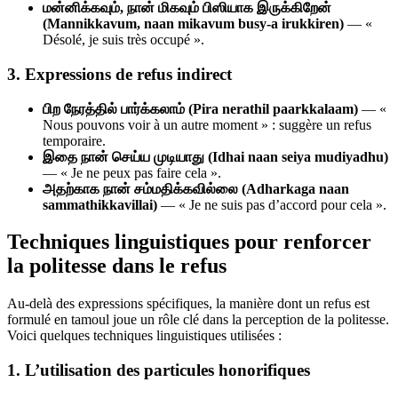
மன்னிக்கவும், நான் மிகவும் பிஸியாக இருக்கிறேன்
(Mannikkavum, naan mikavum busy-a irukkiren)
— «
Désolé, je suis très occupé ».
3. Expressions de refus indirect
பிற நேரத்தில் பார்க்கலாம் (Pira nerathil paarkkalaam)
— «
Nous pouvons voir à un autre moment » : suggère un refus
temporaire.
இதை நான் செய்ய முடியாது (Idhai naan seiya mudiyadhu)
— « Je ne peux pas faire cela ».
அதற்காக நான் சம்மதிக்கவில்லை (Adharkaga naan
sammathikkavillai)
— « Je ne suis pas d’accord pour cela ».
Techniques linguistiques pour renforcer
la politesse dans le refus
Au-delà des expressions spécifiques, la manière dont un refus est
formulé en tamoul joue un rôle clé dans la perception de la politesse.
Voici quelques techniques linguistiques utilisées :
1. L’utilisation des particules honorifiques