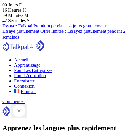
00
Jours
D
16
Heures
H
59
Minutes
M
41
Secondes
S
Essayez Talkpal Premium pendant 14 jours gratuitement
Essaye gratuitement
Offre limitée :
Essayez gratuitement pendant 2
semaines
Accueil
Apprentissage
Pour Les Entreprises
Pour L’éducation
Enregistrer
Connexion
Français
Commencer
Apprenez les langues plus rapidement