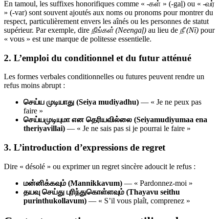
En tamoul, les suffixes honorifiques comme « -கள் » (-gaḷ) ou « -வர்
» (-var) sont souvent ajoutés aux noms ou pronoms pour montrer du
respect, particulièrement envers les aînés ou les personnes de statut
supérieur. Par exemple, dire
நீங்கள் (Neengaḷ)
au lieu de
நீ (Nī)
pour
« vous » est une marque de politesse essentielle.
2. L’emploi du conditionnel et du futur atténué
Les formes verbales conditionnelles ou futures peuvent rendre un
refus moins abrupt :
செய்ய முடியாது (Seiya mudiyadhu)
— « Je ne peux pas
faire »
செய்யமுடியுமா என தெரியவில்லை (Seiyamudiyumaa ena
theriyavillai)
— « Je ne sais pas si je pourrai le faire »
3. L’introduction d’expressions de regret
Dire « désolé » ou exprimer un regret sincère adoucit le refus :
மன்னிக்கவும் (Mannikkavum)
— « Pardonnez-moi »
தயவு செய்து புரிந்துகொள்ளவும் (Thayavu seithu
purinthukollavum)
— « S’il vous plaît, comprenez »