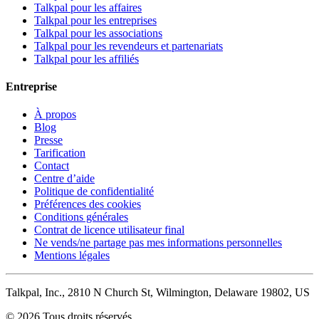
Talkpal pour les affaires
Talkpal pour les entreprises
Talkpal pour les associations
Talkpal pour les revendeurs et partenariats
Talkpal pour les affiliés
Entreprise
À propos
Blog
Presse
Tarification
Contact
Centre d’aide
Politique de confidentialité
Préférences des cookies
Conditions générales
Contrat de licence utilisateur final
Ne vends/ne partage pas mes informations personnelles
Mentions légales
Talkpal, Inc., 2810 N Church St, Wilmington, Delaware 19802, US
© 2026 Tous droits réservés.