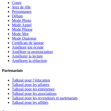
Cours
Jeux de rôle
Personnages
Débats
Mode Photo
Mode Appel
Mode Phrase
Mode Mot
Mode Dialogue
Certificats de langue
Améliore ton écoute
Améliore ta prononciation
Améliorer la lecture
Améliorer la rédaction
Partenariats
Talkpal pour l’éducation
Talkpal pour les affaires
Talkpal pour les entreprises
Talkpal pour les associations
Talkpal pour les revendeurs et partenariats
Talkpal pour les affiliés