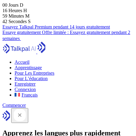
00
Jours
D
16
Heures
H
59
Minutes
M
41
Secondes
S
Essayez Talkpal Premium pendant 14 jours gratuitement
Essaye gratuitement
Offre limitée :
Essayez gratuitement pendant 2
semaines
Accueil
Apprentissage
Pour Les Entreprises
Pour L’éducation
Enregistrer
Connexion
Français
Commencer
Apprenez les langues plus rapidement