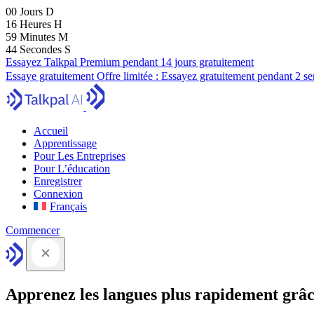
00
Jours
D
16
Heures
H
59
Minutes
M
43
Secondes
S
Essayez Talkpal Premium pendant 14 jours gratuitement
Essaye gratuitement
Offre limitée :
Essayez gratuitement pendant 2 s
Accueil
Apprentissage
Pour Les Entreprises
Pour L’éducation
Enregistrer
Connexion
Français
Commencer
Apprenez les langues plus rapidement grâc