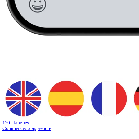
130+ langues
Commencez à apprendre