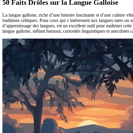
50 Faits Drôles sur la Langue Galloise
La langue galloise, riche d’une histoire fascinante et d’une culture v
traditions celtiques. Pour ceux qui s’intéressent aux langues rares ou 
d’apprentissage des langues, est un excellent outil pour maîtriser cette
langue galloise, mêlant humour, curiosités linguistiques et anecdotes c