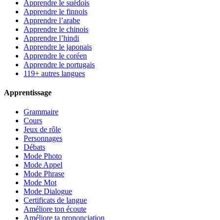
Apprendre le suédois
Apprendre le finnois
Apprendre l’arabe
Apprendre le chinois
Apprendre l’hindi
Apprendre le japonais
Apprendre le coréen
Apprendre le portugais
119+ autres langues
Apprentissage
Grammaire
Cours
Jeux de rôle
Personnages
Débats
Mode Photo
Mode Appel
Mode Phrase
Mode Mot
Mode Dialogue
Certificats de langue
Améliore ton écoute
Améliore ta prononciation