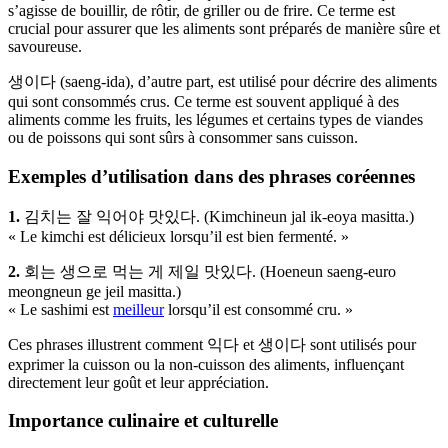
s’agisse de bouillir, de rôtir, de griller ou de frire. Ce terme est
crucial pour assurer que les aliments sont préparés de manière sûre et
savoureuse.
생이다 (saeng-ida), d’autre part, est utilisé pour décrire des aliments
qui sont consommés crus. Ce terme est souvent appliqué à des
aliments comme les fruits, les légumes et certains types de viandes
ou de poissons qui sont sûrs à consommer sans cuisson.
Exemples d’utilisation dans des phrases coréennes
1.
김치는 잘 익어야 맛있다. (Kimchineun jal ik-eoya masitta.)
« Le kimchi est délicieux lorsqu’il est bien fermenté. »
2.
회는 생으로 먹는 게 제일 맛있다. (Hoeneun saeng-euro
meongneun ge jeil masitta.)
« Le sashimi est
meilleur
lorsqu’il est consommé cru. »
Ces phrases illustrent comment 익다 et 생이다 sont utilisés pour
exprimer la cuisson ou la non-cuisson des aliments, influençant
directement leur goût et leur appréciation.
Importance culinaire et culturelle