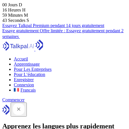
00
Jours
D
16
Heures
H
59
Minutes
M
41
Secondes
S
Essayez Talkpal Premium pendant 14 jours gratuitement
Essaye gratuitement
Offre limitée :
Essayez gratuitement pendant 2
semaines
Accueil
Apprentissage
Pour Les Entreprises
Pour L’éducation
Enregistrer
Connexion
Français
Commencer
Apprenez les langues plus rapidement