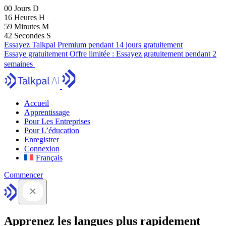
00
Jours
D
16
Heures
H
59
Minutes
M
41
Secondes
S
Essayez Talkpal Premium pendant 14 jours gratuitement
Essaye gratuitement
Offre limitée :
Essayez gratuitement pendant 2
semaines
Accueil
Apprentissage
Pour Les Entreprises
Pour L’éducation
Enregistrer
Connexion
Français
Commencer
Apprenez les langues plus rapidement