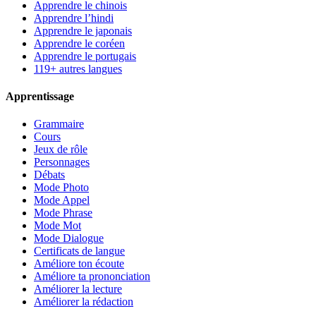
Apprendre le chinois
Apprendre l’hindi
Apprendre le japonais
Apprendre le coréen
Apprendre le portugais
119+ autres langues
Apprentissage
Grammaire
Cours
Jeux de rôle
Personnages
Débats
Mode Photo
Mode Appel
Mode Phrase
Mode Mot
Mode Dialogue
Certificats de langue
Améliore ton écoute
Améliore ta prononciation
Améliorer la lecture
Améliorer la rédaction