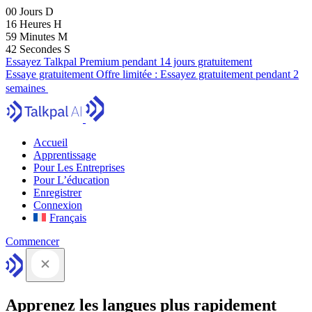
00
Jours
D
16
Heures
H
59
Minutes
M
41
Secondes
S
Essayez Talkpal Premium pendant 14 jours gratuitement
Essaye gratuitement
Offre limitée :
Essayez gratuitement pendant 2
semaines
Accueil
Apprentissage
Pour Les Entreprises
Pour L’éducation
Enregistrer
Connexion
Français
Commencer
Apprenez les langues plus rapidement