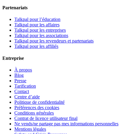
Partenariats
Talkpal pour l’éducation
Talkpal pour les affaires
Talkpal pour les entreprises
Talkpal pour les associations
Talkpal pour les revendeurs et partenariats
Talkpal pour les affiliés
Entreprise
À propos
Blog
Presse
Tarification
Contact
Centre d’aide
Politique de confidentialité
Préférences des cookies
Conditions générales
Contrat de licence utilisateur final
Ne vends/ne partage pas mes informations personnelles
Mentions légales