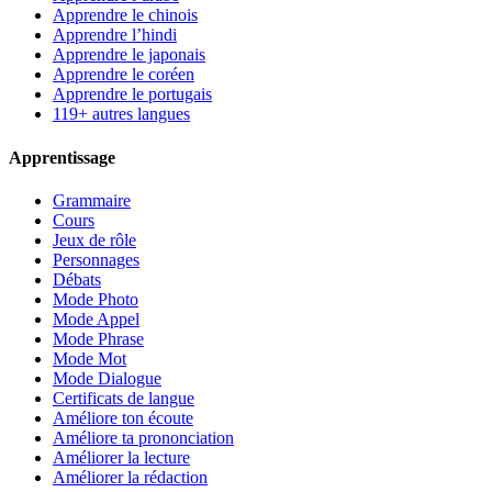
Apprendre le chinois
Apprendre l’hindi
Apprendre le japonais
Apprendre le coréen
Apprendre le portugais
119+ autres langues
Apprentissage
Grammaire
Cours
Jeux de rôle
Personnages
Débats
Mode Photo
Mode Appel
Mode Phrase
Mode Mot
Mode Dialogue
Certificats de langue
Améliore ton écoute
Améliore ta prononciation
Améliorer la lecture
Améliorer la rédaction