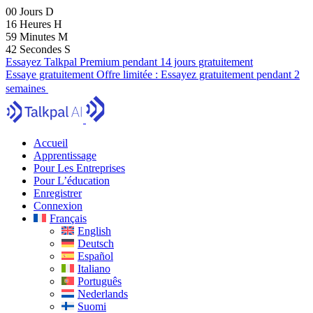
00
Jours
D
16
Heures
H
59
Minutes
M
40
Secondes
S
Essayez Talkpal Premium pendant 14 jours gratuitement
Essaye gratuitement
Offre limitée :
Essayez gratuitement pendant 2
semaines
Accueil
Apprentissage
Pour Les Entreprises
Pour L’éducation
Enregistrer
Connexion
Français
English
Deutsch
Español
Italiano
Português
Nederlands
Suomi