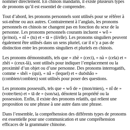
nommer directement. En chinois mandarin, il existe plusieurs types
de pronoms qu’il est essentiel de comprendre.
Tout d’abord, les pronoms personnels sont utilisés pour se référer à
soi-même ou aux autres. Contrairement à l’anglais, les pronoms
personnels en chinois ne changent pas en fonction du sexe de la
personne. Les pronoms personnels courants incluent « wǒ »
(je/moi), « nǐ » (tu) et « tā » (il/elle). Les pronoms singuliers peuvent
également être utilisés dans un sens pluriel, car il n’y a pas de
distinction entre les pronoms singuliers et pluriels en chinois.
Les pronoms démonstratifs, tels que « zhè » (ceci), « nà » (cela) et «
zhèi » (ceux-là), sont utilisés pour indiquer l’emplacement ou la
proximité d’un objet ou d’une personne. Des pronoms interrogatifs,
comme « shéi » (qui), « nǎ » (lequel) et « duōshǎo »
(combien/combien) sont utilisés pour poser des questions.
Les pronoms possessifs, tels que « wǒ de » (mon/mien), « nǐ de »
(votre/tien) et « tā de » (son/sa), dénotent la propriété ou la
possession. Enfin, il existe des pronoms relatifs, qui relient une
proposition ou une phrase à une autre dans une phrase.
Dans l’ensemble, la compréhension des différents types de pronoms
est essentielle pour une communication et une compréhension
efficaces de la grammaire chinoise.