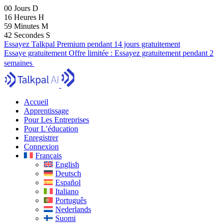
00
Jours
D
16
Heures
H
59
Minutes
M
40
Secondes
S
Essayez Talkpal Premium pendant 14 jours gratuitement
Essaye gratuitement
Offre limitée :
Essayez gratuitement pendant 2
semaines
Accueil
Apprentissage
Pour Les Entreprises
Pour L’éducation
Enregistrer
Connexion
Français
English
Deutsch
Español
Italiano
Português
Nederlands
Suomi