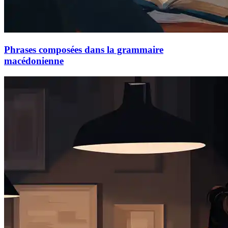
Phrases composées dans la grammaire
macédonienne