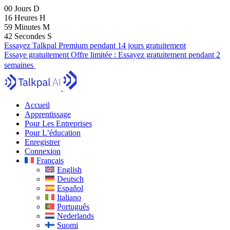
00
Jours
D
16
Heures
H
59
Minutes
M
40
Secondes
S
Essayez Talkpal Premium pendant 14 jours gratuitement
Essaye gratuitement
Offre limitée :
Essayez gratuitement pendant 2
semaines
Accueil
Apprentissage
Pour Les Entreprises
Pour L’éducation
Enregistrer
Connexion
Français
English
Deutsch
Español
Italiano
Português
Nederlands
Suomi