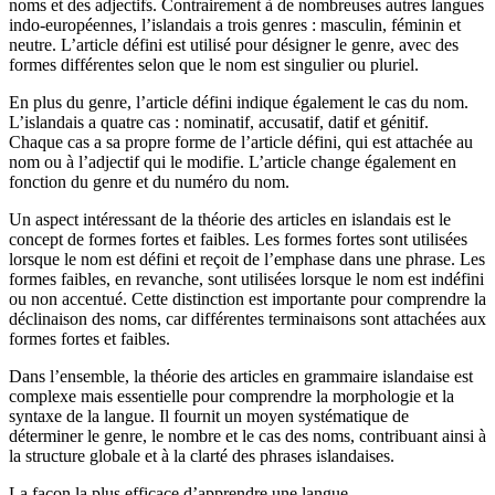
noms et des adjectifs. Contrairement à de nombreuses autres langues
indo-européennes, l’islandais a trois genres : masculin, féminin et
neutre. L’article défini est utilisé pour désigner le genre, avec des
formes différentes selon que le nom est singulier ou pluriel.
En plus du genre, l’article défini indique également le cas du nom.
L’islandais a quatre cas : nominatif, accusatif, datif et génitif.
Chaque cas a sa propre forme de l’article défini, qui est attachée au
nom ou à l’adjectif qui le modifie. L’article change également en
fonction du genre et du numéro du nom.
Un aspect intéressant de la théorie des articles en islandais est le
concept de formes fortes et faibles. Les formes fortes sont utilisées
lorsque le nom est défini et reçoit de l’emphase dans une phrase. Les
formes faibles, en revanche, sont utilisées lorsque le nom est indéfini
ou non accentué. Cette distinction est importante pour comprendre la
déclinaison des noms, car différentes terminaisons sont attachées aux
formes fortes et faibles.
Dans l’ensemble, la théorie des articles en grammaire islandaise est
complexe mais essentielle pour comprendre la morphologie et la
syntaxe de la langue. Il fournit un moyen systématique de
déterminer le genre, le nombre et le cas des noms, contribuant ainsi à
la structure globale et à la clarté des phrases islandaises.
La façon la plus efficace d’apprendre une langue