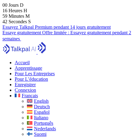
00
Jours
D
16
Heures
H
59
Minutes
M
41
Secondes
S
Essayez Talkpal Premium pendant 14 jours gratuitement
Essaye gratuitement
Offre limitée :
Essayez gratuitement pendant 2
semaines
Accueil
Apprentissage
Pour Les Entreprises
Pour L’éducation
Enregistrer
Connexion
Français
English
Deutsch
Español
Italiano
Português
Nederlands
Suomi